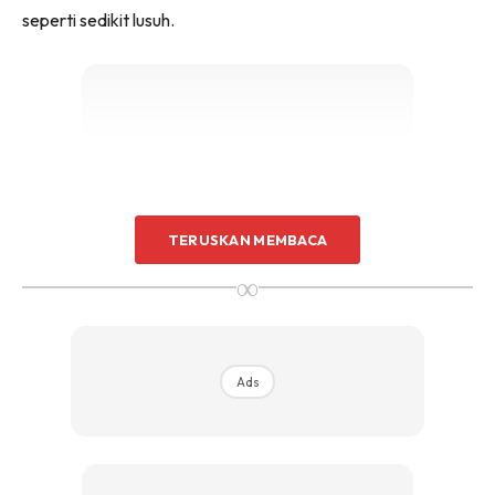
seperti sedikit lusuh.
Ads
TERUSKAN MEMBACA
∞
Jadi sebelum anda nak beli seluar jean, ikuti dahulu
Ads
beberapa tip MASKULIN kongsikan di bawah;
FIT