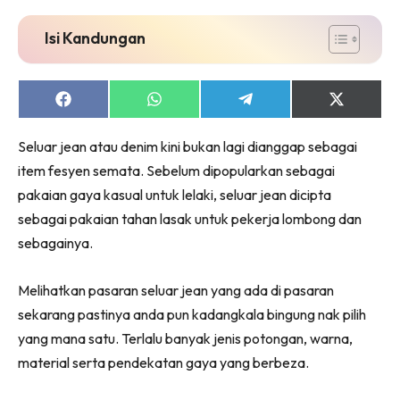
Isi Kandungan
Share
Share
Share
Share
on
on
on
on
Facebook
WhatsApp
Telegram
X
Seluar jean atau denim kini bukan lagi dianggap sebagai
(Twitter)
item fesyen semata. Sebelum dipopularkan sebagai
pakaian gaya kasual untuk lelaki, seluar jean dicipta
sebagai pakaian tahan lasak untuk pekerja lombong dan
sebagainya.
Melihatkan pasaran seluar jean yang ada di pasaran
sekarang pastinya anda pun kadangkala bingung nak pilih
yang mana satu. Terlalu banyak jenis potongan, warna,
material serta pendekatan gaya yang berbeza.