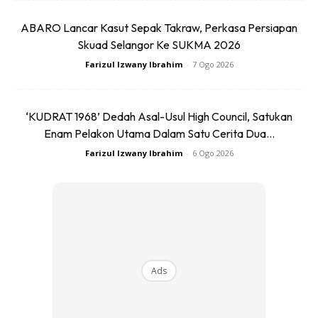
RISE
ABARO Lancar Kasut Sepak Takraw, Perkasa Persiapan
Skuad Selangor Ke SUKMA 2026
Potongan cawat seluarjuga sangat penting bagi
Farizul Izwany Ibrahim
-
7 Ogo 2026
mengelakkan anda rasa tidak selesa serta nampak janggal
dalam berpakaian. Pemilihan seluar dengan cawat yang
tidak terlalu tinggi dan rendah merupakan paling ideal. Jika
‘KUDRAT 1968’ Dedah Asal-Usul High Council, Satukan
seluar anda menghampiri terlalu dekat dengan pusat, itu
Enam Pelakon Utama Dalam Satu Cerita Dua...
adalah big NO. Dan jika cawat itu terlalu rendah sehingga
Farizul Izwany Ibrahim
-
6 Ogo 2026
menampakkan tulang pelvis, itu juga sangat big NO!
BACA: Sebelum Memilih Kemeja, Semak Tip Ini Dulu
Agar Penampilan Sesuai Dengan Gaya
Anda mungkin berminat dengan
Ads