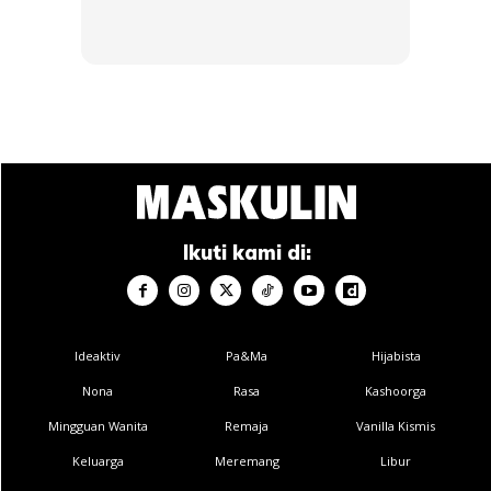
SHOPEE MY
SHOPEE MY
CENDAWAN RANGUP BY
[500g – 1kg] Frozen Halal
HERO CHEF
Dimsum / Dimsum Sejuk
B...
RM14.6
RM24
RM14.6
RM49
Ikuti kami di:
Buy Now
Buy Now
Ideaktiv
Pa&Ma
Hijabista
1
/
5
❮
❯
Nona
Rasa
Kashoorga
Mingguan Wanita
Remaja
Vanilla Kismis
Keluarga
Meremang
Libur