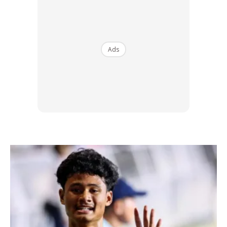
Antara perkara paling penting dalam pemilihan yang sesuai
ialah potongannya. Ia juga membawa maksud kadar lebar
seluar anda. Terdapat beberapa potongan yang popular
Ads
seperti loose, relax, carpenter, slim dan skinny. Untuk gaya
lebih segak, jauhi seluar jean yang potongannya semakin
besar bawah paras lutut.
Buat anda yang sedikit besar, elak memakai potongan
skinny. Dan bagi yang kurus pula, sesuai memilih slm atau
relax fit.
Ads