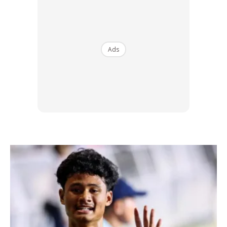
1. Matt Bomer
Kini sudah berkahwin dengan Simon Halls pada tahun 2011.
Ads
Dia secara rasmi mengumumkan menjadi gay pada tahun
2012. Kehidupan Matt dan suami lengkap dengan kehadiran
3 orang cahaya mata.