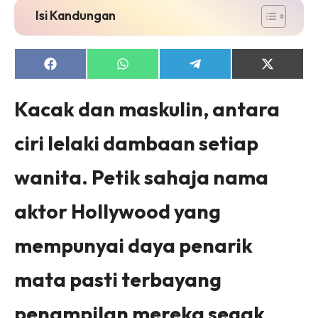
Isi Kandungan
Share
Share
Share
Share
on
on
on
on
Facebook
WhatsApp
Telegram
X
(Twitter)
Kacak dan maskulin, antara
ciri lelaki dambaan setiap
wanita. Petik sahaja nama
aktor Hollywood yang
mempunyai daya penarik
mata pasti terbayang
penampilan mereka segak