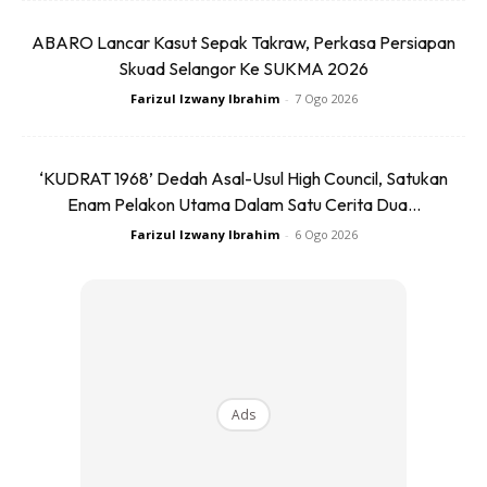
francais Star Trek sebagai Mr.
ABARO Lancar Kasut Sepak Takraw, Perkasa Persiapan
Skuad Selangor Ke SUKMA 2026
Spock memang tidak dapat
Farizul Izwany Ibrahim
-
7 Ogo 2026
ditandingi. Zachary kini menjalinkan
hubungan istimewa dengan seorang
‘KUDRAT 1968’ Dedah Asal-Usul High Council, Satukan
model Miiles McMillan.
Enam Pelakon Utama Dalam Satu Cerita Dua...
Farizul Izwany Ibrahim
-
6 Ogo 2026
Ads