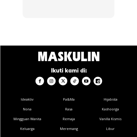
Ikuti kami di:
Ideaktiv
Pa&Ma
Hijabista
Nona
Rasa
Kashoorga
Mingguan Wanita
Remaja
Vanilla Kismis
Keluarga
Meremang
Libur
3. Neil Patrick Harris