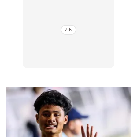
Ads
“Kami di B7 Resources Sdn Bhd tidak memerlukan alasan
yang lebih besar daripada jenama Spider itu sendiri untuk
menganjurkan Spideraya pada 26 September 2026 ini di
Stadium Hoki Nasional, Bukit Jalil.
“Spider adalah kugiran legenda tanah air. Katalog muzik
mereka daripada zaman album Ngam Ho di tahun 1998
sehingga Ankabut yang lahir pada 2016, sekitar 10 tahun