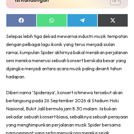
Share
Share
Share
Share
on
on
on
on
Facebook
WhatsApp
Telegram
X
Selepas lebih tiga dekad mewarnai industri muzik tempatan
(Twitter)
dengan pelbagai lagu ikonik yang terus menjadi siulan
ramai, kumpulan Spider akhirnya bakal meraikan perjalanan
seni mereka menerusi sebuah konsert berskala besar yang
dijangka menjadi antara acara muzik paling dinanti tahun
hadapan.
Diberi nama ‘Spideraya’, konsert istimewa tersebut akan
berlangsung pada 26 September 2026 di Stadium Hoki
Nasional, Bukit Jalil bermula jam 8.30 malam. Ia bukan
sekadar sebuah konsert biasa, sebaliknya sebuah perayaan
yang menghimpunkan perjalanan muzik Spider bersama
para peminat yang setia menyokong mereka sejak