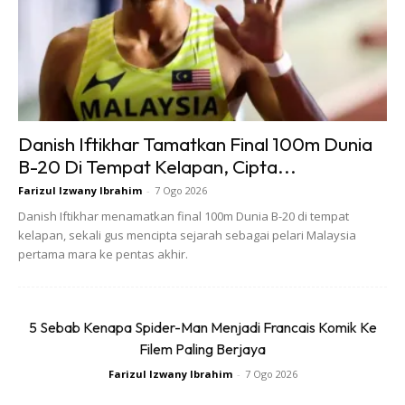
lalu masih relevan sehingga satu dekad kini tanpa karya
baharu.
“Spider juga tidak perlu ‘menjual’ kugiran dan karya mereka
dengan terlalu keras tetapi melalui kualiti dan kredibiliti
mereka, Spider terus menjadi salah sebuah kugiran terbaik
Danish Iftikhar Tamatkan Final 100m Dunia
yang ada dalam ranah muzik tanah air,” jelasnya lagi.
B-20 Di Tempat Kelapan, Cipta...
Farizul Izwany Ibrahim
-
7 Ogo 2026
Beliau turut menyifatkan penganjuran Spideraya sebagai
Danish Iftikhar menamatkan final 100m Dunia B-20 di tempat
satu acara yang sudah lama dinantikan peminat dan
kelapan, sekali gus mencipta sejarah sebagai pelari Malaysia
berpotensi menjadi antara konsert terbesar kumpulan itu
pertama mara ke pentas akhir.
sepanjang karier mereka.
5 Sebab Kenapa Spider-Man Menjadi Francais Komik Ke
Filem Paling Berjaya
Farizul Izwany Ibrahim
-
7 Ogo 2026