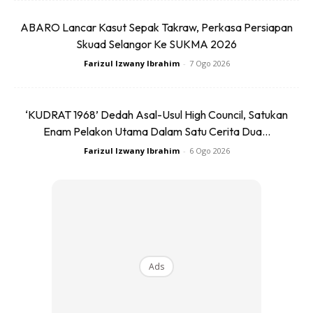
Ads
ABARO Lancar Kasut Sepak Takraw, Perkasa Persiapan
Skuad Selangor Ke SUKMA 2026
Farizul Izwany Ibrahim
-
7 Ogo 2026
‘KUDRAT 1968’ Dedah Asal-Usul High Council, Satukan
Lagu-Lagu Ikonik Yang Menyatukan
Enam Pelakon Utama Dalam Satu Cerita Dua...
Farizul Izwany Ibrahim
-
6 Ogo 2026
Generasi
Apa yang menjadikan Spider kekal relevan sehingga hari ini
ialah kekuatan katalog muzik mereka yang berjaya
merentas generasi.
Ads
Lagu-lagu seperti
Relaku Pujuk
,
Aladin
,
Mungkinkah
Terjadi
,
Kita Satu
,
Nazrakui
,
Kacap Terlabik
dan
Ngam Ho
masih terus dimainkan di radio, platform digital serta