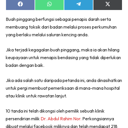
Share
Share
Share
Share
on
on
on
on
Facebook
WhatsApp
Telegram
X
Buah pinggang berfungsi sebagai penapis darah serta
(Twitter)
membuang toksik dari badan melalui proses perkumuhan
yang berlaku melalui saluran kencing anda.
Jika terjadi kegagalan buah pinggang, maka ia akan hilang
keupayaan untuk menapis bendasing yang tidak diperlukan
badan dengan baik.
Jika ada salah satu daripada petanda ini, anda dinasihatkan
untuk pergi membuat pemeriksaan di mana-mana hospital
atau klinik untuk rawatan lanjut.
10 tanda ini telah dikongsi oleh pemilik sebuah klinik
persendirian milik
Dr. Abdul Rahim Nor.
Perkongsiannya
dibuat melalui facebook miliknya dan telah mendapat 218