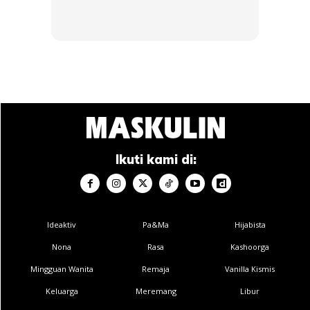
kpd pembentukan toksin & kekotoran dlm darah
melambung tinggi . Ni leh menyebabkan uoll rasa letih,
lemah & hilang tumpuan atau fokus. Buah pinggang juga
bantu buat darah merah. Bila rosak buah pinggang, darah
merah anda rendah menyebabkan anda kelemahan dan
keletihan jua krn anaemia.
Anda mungkin berminat dengan
Ikuti kami di:
Ideaktiv
Pa&Ma
Hijabista
Nona
Rasa
Kashoorga
Mingguan Wanita
Remaja
Vanilla Kismis
SHOPEE MY
SHOPEE MY
Keluarga
Meremang
Libur
CENDAWAN RANGUP BY
[500g – 1kg] Frozen Halal