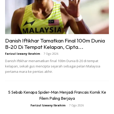
Ads
Danish Iftikhar Tamatkan Final 100m Dunia
B-20 Di Tempat Kelapan, Cipta...
5. Klu anda kencing, tpi kencing anda banyak Berbuih2 dan
Farizul Izwany Ibrahim
-
7 Ogo 2026
keruh, tu tanda protein/albumin dlm darah anda bocor ke
Danish Iftikhar menamatkan final 100m Dunia B-20 di tempat
dlm air kencing anda.
kelapan, sekali gus mencipta sejarah sebagai pelari Malaysia
pertama mara ke pentas akhir.
6. Jika anda punyai kulit kering & gatal yg Tak dpt control. Ni
krn buah pinggang yg sakit tu tak lagi mampu menjaga
keseimbangan mineral, air & nutrien yg betul dlm darah
5 Sebab Kenapa Spider-Man Menjadi Francais Komik Ke
Filem Paling Berjaya
anda. Kulit anda akan kering lagi gatal sentiasa….. Garu
habis dlm luar… Hihihi
Farizul Izwany Ibrahim
-
7 Ogo 2026