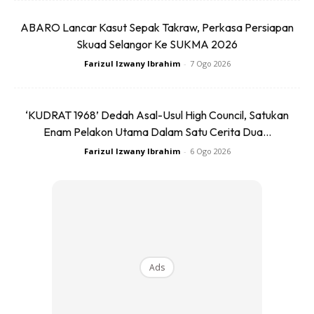
7. Otot uoll kerap kekejangan krn ketidakseimbangan
ABARO Lancar Kasut Sepak Takraw, Perkasa Persiapan
elektrolisis bila fungsi buah pinggang anda terjejas.
Skuad Selangor Ke SUKMA 2026
Selalunya tahap kalsium & fosforus rendah yg akibatkan
Farizul Izwany Ibrahim
-
7 Ogo 2026
kekejangan otot anda… Aduuuh emaaak, sakiiiit!!
‘KUDRAT 1968’ Dedah Asal-Usul High Council, Satukan
Enam Pelakon Utama Dalam Satu Cerita Dua...
Farizul Izwany Ibrahim
-
6 Ogo 2026
Ads
Ads
8. Penurunan teruk fungsi buah pinggang anda leh bawa