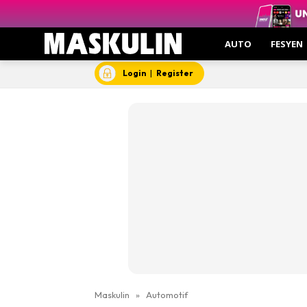
AUTO
FESYEN
Login
|
Register
Maskulin
»
Automotif