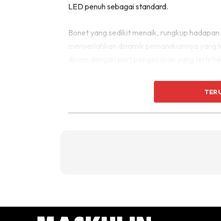
LED penuh sebagai standard.
Bonet yang sedikit menaik, rungkup hadapan ya
menyerlahkan dinamik pemanduannya yang lua
dicam dengan port pengecasan yang terletak 
TER