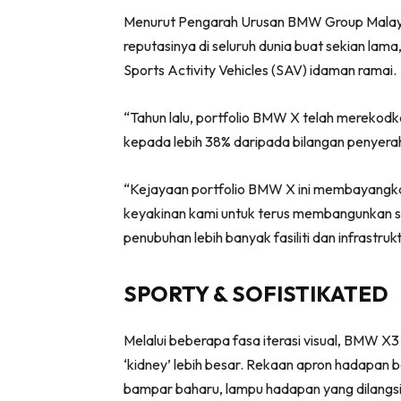
Menurut Pengarah Urusan BMW Group Malaysi
reputasinya di seluruh dunia buat sekian lam
Sports Activity Vehicles (SAV) idaman ramai.
“Tahun lalu, portfolio BMW X telah merekod
kepada lebih 38% daripada bilangan penyer
“Kejayaan portfolio BMW X ini membayangka
keyakinan kami untuk terus membangunkan sert
penubuhan lebih banyak fasiliti dan infrastr
SPORTY & SOFISTIKATED
Melalui beberapa fasa iterasi visual, BMW X
‘kidney’ lebih besar. Rekaan apron hadapan b
bampar baharu, lampu hadapan yang dilangs