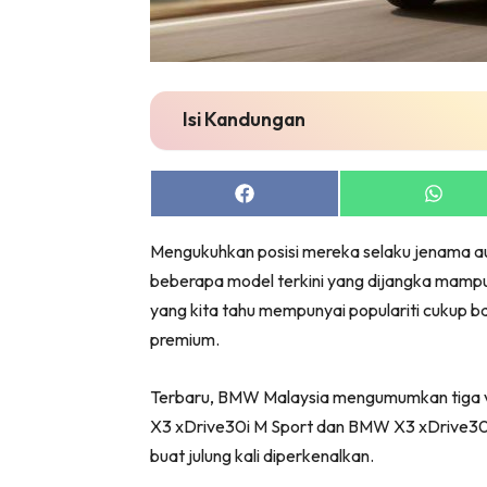
Isi Kandungan
Share
Share
on
on
Facebook
Whats
Mengukuhkan posisi mereka selaku jenama 
beberapa model terkini yang dijangka mamp
yang kita tahu mempunyai populariti cukup b
premium.
Terbaru, BMW Malaysia mengumumkan tiga va
X3 xDrive30i M Sport dan BMW X3 xDrive30
buat julung kali diperkenalkan.