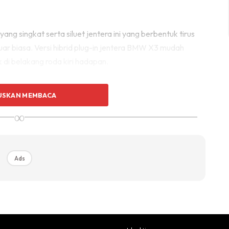
ng singkat serta siluet jentera ini yang berbentuk tirus
r biasa. Versi hibrid plug-in jentera BMW X3 mudah
di belakang roda kiri hadapan.
USKAN MEMBACA
∞
Ads
Ads