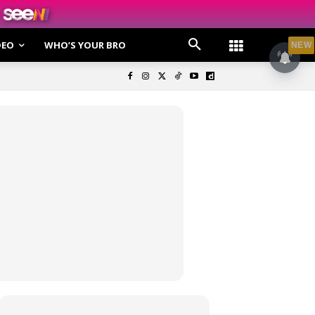
DEO
WHO’S YOUR BRO
NEW
olisi Privasi