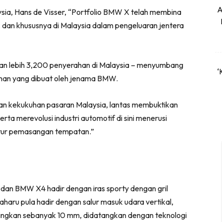
A
a, Hans de Visser, “Portfolio BMW X telah membina
a, dan khususnya di Malaysia dalam pengeluaran jentera
kan lebih 3,200 penyerahan di Malaysia – menyumbang
‘
ahan yang dibuat oleh jenama BMW.
n kekukuhan pasaran Malaysia, lantas membuktikan
a merevolusi industri automotif di sini menerusi
uktur pemasangan tempatan.”
3 dan BMW X4 hadir dengan iras sporty dengan gril
aharu pula hadir dengan salur masuk udara vertikal,
ingkan sebanyak 10 mm, didatangkan dengan teknologi