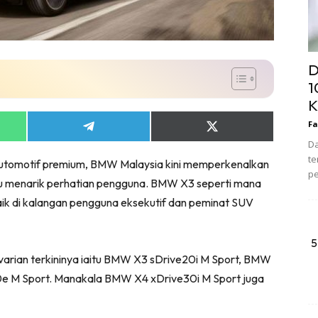
D
1
K
Fa
Share
Share
on
on
Da
App
Telegram
X
te
automotif premium, BMW Malaysia kini memperkenalkan
(Twitter)
pe
u menarik perhatian pengguna. BMW X3 seperti mana
aik di kalangan pengguna eksekutif dan peminat SUV
5
rian terkininya iaitu BMW X3 sDrive20i M Sport, BMW
e M Sport. Manakala BMW X4 xDrive30i M Sport juga