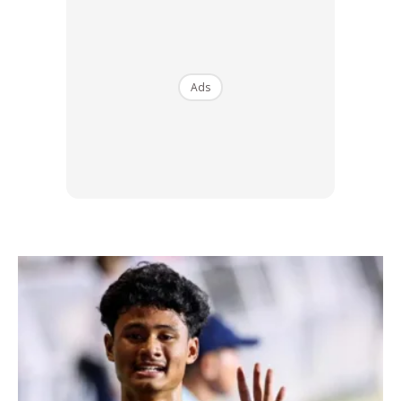
2. LETAK KERETA SECARA DEKAT
Apabila sudah ada kereta ‘penderma’, anda harus pastikan
Ads
ia diletakkan secara sedekat yang mungkin. Ini untuk
membolehkan kabel jumper kereta dicapai terminal negatif
dan positif kedua-dua kereta. Tapi harus ingat janga pula
terlalu dekat sehingga kereta bersentuhan antara satu
sama lain.
3. KUNCI DICABUT DAHULU
Selepas anda pastikan kedua-kedua enjin kereta
dimatikan, cabut dahulu kunci. Kemudian buka bonet
hadapan.