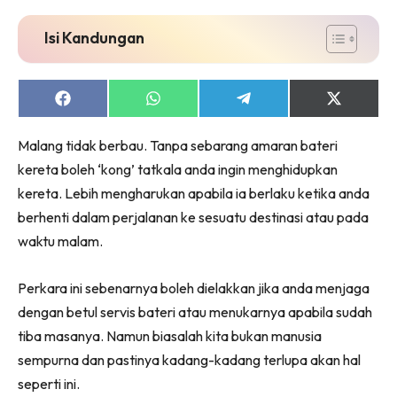
Isi Kandungan
Share
Share
Share
Share
on
on
on
on
Facebook
WhatsApp
Telegram
X
Malang tidak berbau. Tanpa sebarang amaran bateri
(Twitter)
kereta boleh ‘kong’ tatkala anda ingin menghidupkan
kereta. Lebih mengharukan apabila ia berlaku ketika anda
berhenti dalam perjalanan ke sesuatu destinasi atau pada
waktu malam.
Perkara ini sebenarnya boleh dielakkan jika anda menjaga
dengan betul servis bateri atau menukarnya apabila sudah
tiba masanya. Namun biasalah kita bukan manusia
sempurna dan pastinya kadang-kadang terlupa akan hal
seperti ini.