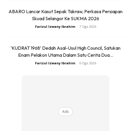
ABARO Lancar Kasut Sepak Takraw, Perkasa Persiapan
Skuad Selangor Ke SUKMA 2026
Farizul Izwany Ibrahim
-
7 Ogo 2026
‘KUDRAT 1968’ Dedah Asal-Usul High Council, Satukan
Enam Pelakon Utama Dalam Satu Cerita Dua...
Farizul Izwany Ibrahim
-
6 Ogo 2026
Ads
Car photo created by teksomolika – www.freepik.com
4. SAMBUNG KABEL JUMPER – KLIP