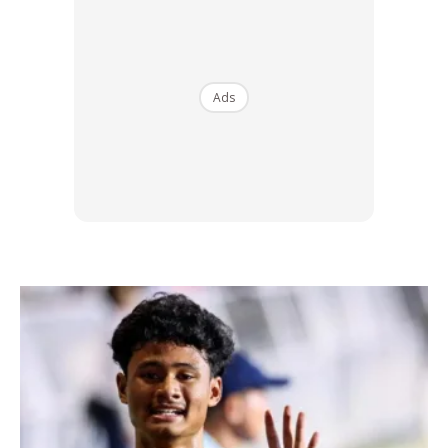
Ads
Menurutnya, Toyota SYI Outrun kini berkembang menjadi
acara tahunan yang dinanti-nantikan kerana ia terbuka
kepada semua lapisan masyarakat serta membawa tujuan
yang lebih besar daripada sekadar perlumbaan.
“Toyota SYI Outrun telah menjadi acara larian pertengahan
tahun yang sentiasa mendapat sambutan kerana ia mudah
disertai, membawa suasana positif dan menyokong satu
misi yang terus relevan.