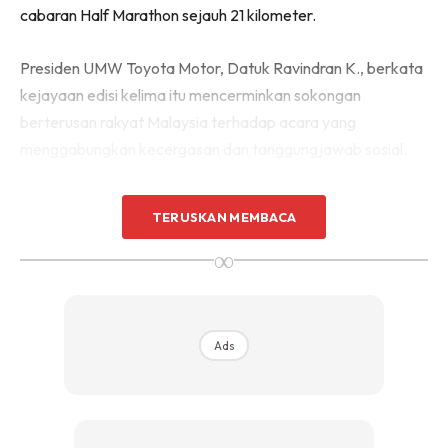
cabaran Half Marathon sejauh 21 kilometer.
Presiden UMW Toyota Motor, Datuk Ravindran K., berkata
kejayaan edisi kelima itu mencerminkan sokongan
berterusan rakyat Malaysia terhadap acara yang
menggabungkan kecergasan dan tanggungjawab sosial.
TERUSKAN MEMBACA
∞
Ads