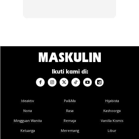
Society of Malaysia dalam beberapa edisi kebelakangan ini.
Usaha tersebut selari dengan komitmen Toyota untuk
membina platform komuniti yang menggalakkan rakyat
Malaysia menjalani gaya hidup lebih aktif sambil
menyumbang kepada tujuan kebajikan yang memberi
manfaat kepada masyarakat.
Ikuti kami di:
Ideaktiv
Pa&Ma
Hijabista
Ads
Nona
Rasa
Kashoorga
Mingguan Wanita
Remaja
Vanilla Kismis
Keluarga
Meremang
Libur