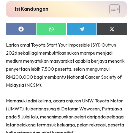
Isi Kandungan
Share
Share
Share
Share
on
on
on
on
Facebook
WhatsApp
Telegram
X
Larian amal Toyota Start Your Impossible (SYI) Outrun
(Twitter)
2026 sekali lagi membuktikan sukan mampu menjadi
medium menyatukan masyarakat apabila berjaya menarik
penyertaan lebih 7,500 peserta, selain mengumpul
RM200,000 bagi membantu National Cancer Society of
Malaysia (NCSM).
Memasuki edisi kelima, acara anjuran UMW Toyota Motor
(UMWT) itu berlangsung di Dataran Wawasan, Putrajaya
pada 5 Julai lalu, menghimpunkan pelari daripada pelbagai
latar belakang termasuk keluarga, pelari rekreasi, peserta
kali pertama dan atlet kompetitif.