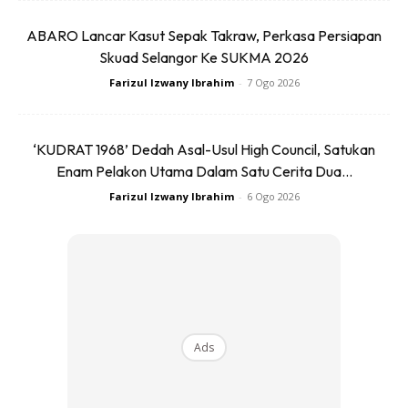
ABARO Lancar Kasut Sepak Takraw, Perkasa Persiapan
Skuad Selangor Ke SUKMA 2026
Farizul Izwany Ibrahim
-
7 Ogo 2026
‘KUDRAT 1968’ Dedah Asal-Usul High Council, Satukan
Enam Pelakon Utama Dalam Satu Cerita Dua...
Platform Gaya Hidup Sihat dan
Farizul Izwany Ibrahim
-
6 Ogo 2026
Kebajikan
Sejak diperkenalkan pada 2019, Toyota SYI Outrun
sentiasa memberi tumpuan kepada inisiatif berkaitan
kesejahteraan dan keterangkuman.
Ads
Acara ini sebelum ini menyokong Majlis Paralimpik Malaysia,
sebelum meneruskan kerjasama dengan National Cancer