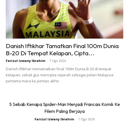
Ads
Danish Iftikhar Tamatkan Final 100m Dunia
B-20 Di Tempat Kelapan, Cipta...
Farizul Izwany Ibrahim
-
7 Ogo 2026
Danish Iftikhar menamatkan final 100m Dunia B-20 di tempat
kelapan, sekali gus mencipta sejarah sebagai pelari Malaysia
pertama mara ke pentas akhir.
“Kami berterima kasih kepada semua pelari, rakan
kerjasama, sukarelawan dan penyokong yang menjadikan
edisi kali ini satu lagi pencapaian bermakna,” katanya.
5 Sebab Kenapa Spider-Man Menjadi Francais Komik Ke
Filem Paling Berjaya
Farizul Izwany Ibrahim
-
7 Ogo 2026