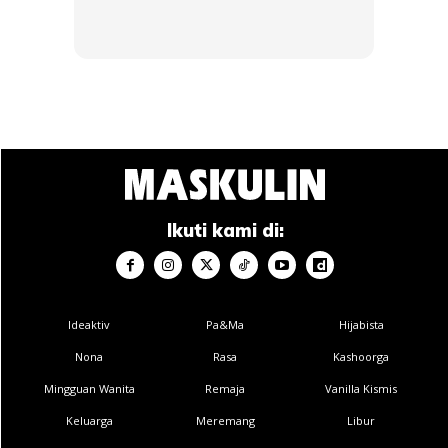
SHOPEE MY
SHOPEE MY
Ikuti kami di:
CENDAWAN RANGUP BY
[500g – 1kg] Frozen Halal
HERO CHEF
Dimsum / Dimsum Sejuk
B...
RM14.6
RM24
RM14.6
RM49
Ideaktiv
Pa&Ma
Hijabista
Buy Now
Buy Now
Nona
Rasa
Kashoorga
Mingguan Wanita
Remaja
Vanilla Kismis
1
/
5
❮
❯
Keluarga
Meremang
Libur