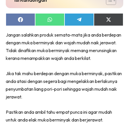
Share
Share
Share
Share
on
on
on
on
Facebook
WhatsApp
Telegram
X
Jangan salahkan produk semata-mata jika anda berdepan
(Twitter)
dengan muka berminyak dan wajah mudah naik jerawat.
Tidak dinafikan muka berminyak memang merunsingkan
kerana menampakkan wajah anda berkilat.
Jika tak mahu berdepan dengan muka berminyak, pastikan
anda atasi dengan segera bagi mengelakkan berlakunya
penyumbatan liang pori-pori sehingga wajah mudah naik
jerawat.
Pastikan anda ambil tahu empat punca ini agar mudah
untuk anda elak muka berminyak dan berjerawat.