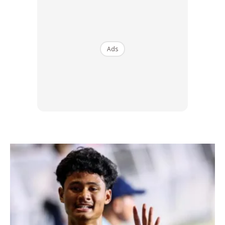
keluarga
Ads
Setiap orang lahir dengan kelebihan masing-masing. Ada
segelintir yang lahir dengan genetik kulit berminyak yang
sangat teruk, namun ia tidak menghalang anda daripada