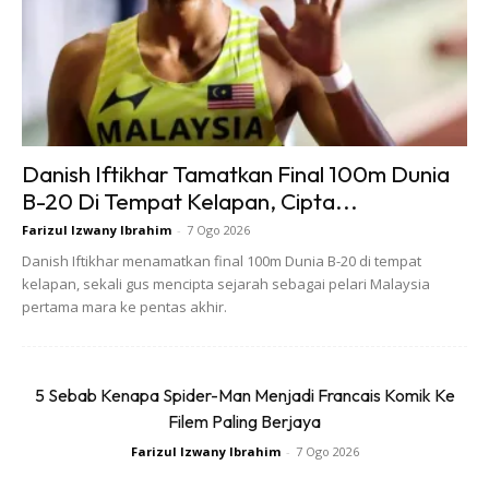
terus konfiden di hadapan orang ramai. Walau
bagaimanapun, keadaan ini masih boleh dikawal jika anda
mengikuti tip-tip penjagaan untuk kulit berminyak.
Danish Iftikhar Tamatkan Final 100m Dunia
B-20 Di Tempat Kelapan, Cipta...
Farizul Izwany Ibrahim
-
7 Ogo 2026
Ads
Danish Iftikhar menamatkan final 100m Dunia B-20 di tempat
kelapan, sekali gus mencipta sejarah sebagai pelari Malaysia
pertama mara ke pentas akhir.
5 Sebab Kenapa Spider-Man Menjadi Francais Komik Ke
3. Berdepan dengan tekanan
Filem Paling Berjaya
Farizul Izwany Ibrahim
-
7 Ogo 2026