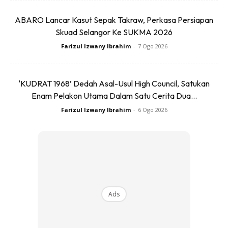
ABARO Lancar Kasut Sepak Takraw, Perkasa Persiapan
Skuad Selangor Ke SUKMA 2026
Farizul Izwany Ibrahim
-
7 Ogo 2026
‘KUDRAT 1968’ Dedah Asal-Usul High Council, Satukan
Enam Pelakon Utama Dalam Satu Cerita Dua...
Farizul Izwany Ibrahim
-
6 Ogo 2026
Tekanan merupakan perkara normal yang sering terjadi
terhadap lelaki. walaupun tekanan tidak mempunyai kaitan
terus dengan kulit berminyak, namun ia boleh mengubah
keseimbangan hormon yang ada dalam badan seseorang
Ads
sehingga menyebabkan masalah kulit berminyak.
Anda mungkin berminat dengan