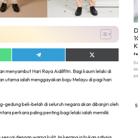
D
1
K
Fa
Share
Share
on
on
Da
App
Telegram
X
te
an menyambut Hari Raya Aidilfitri. Bagi kaum lelaki di
(Twitter)
pe
an utama ialah menggayakan baju Melayu di pagi hari
edung beli-belah di seluruh negara akan dibanjiri oleh
5
tara perkara paling penting bagi lelaki ialah memilik
sesuai dengan warna kulit. Ini kerana ia bukan sahaja