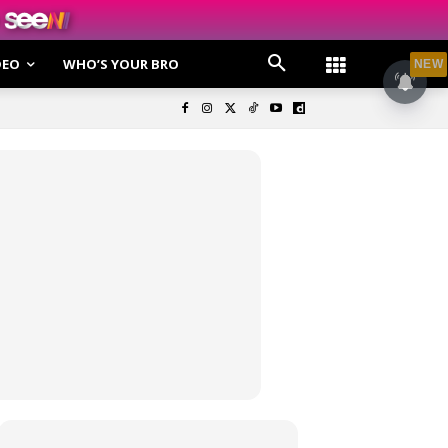
DEO
WHO’S YOUR BRO
NEW
olisi Privasi