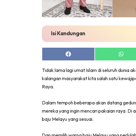
Isi Kandungan
Share
Share
on
on
Facebook
Whats
Tidak lama lagi umat Islam di seluruh dunia ak
kalangan masyarakat kita salah satu kewajip
Raya.
Dalam tempoh beberapa akan datang gedung-g
mereka yang ingin mencari pakaian raya. Di an
baju Melayu yang sesuai.
Dan memilih warna baju Melayu yang perlulah 