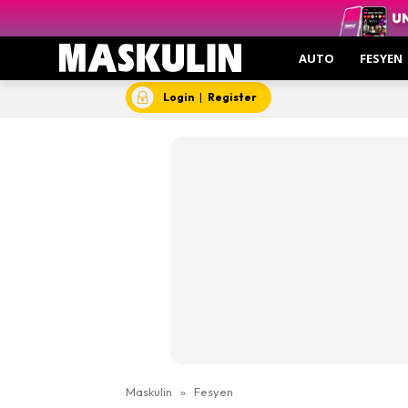
AUTO
FESYEN
Login
|
Register
Maskulin
»
Fesyen