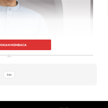
USKAN MEMBACA
∞
Ads