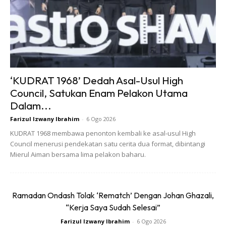
CABUT KUNCI
Selepas anda pastikan kedua-kedua enjin kereta
dimatikan, cabut dahulu kunci. Kemudian buka bonet
hadapan.
‘KUDRAT 1968’ Dedah Asal-Usul High
SAMBUNG KABEL JUMPER – KLIP
Council, Satukan Enam Pelakon Utama
Dalam...
POSITIF
Farizul Izwany Ibrahim
-
6 Ogo 2026
KUDRAT 1968 membawa penonton kembali ke asal-usul High
Mula-mula, sambungkan klip kabel jumper dengan
Council menerusi pendekatan satu cerita dua format, dibintangi
menyambungkan terminal positif kabel jumper kereta
Mierul Aiman bersama lima pelakon baharu.
dengan terminal positif bateri kereta ‘penderma’.
Kebiasaannya terminal positif mempunyai penutup plastik
Ramadan Ondash Tolak ‘Rematch’ Dengan Johan Ghazali,
berwarna merah dengan simbol tambah (+). Kemudian,
“Kerja Saya Sudah Selesai”
sambungkan hujung klip kabel jumper kereta yang lain
Farizul Izwany Ibrahim
-
6 Ogo 2026