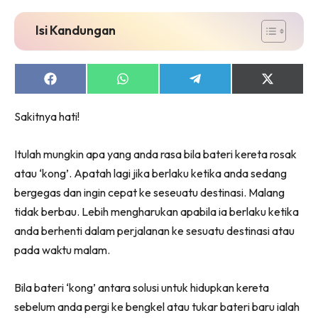
Isi Kandungan
Share
Share
Share
Share
on
on
on
on
Facebook
WhatsApp
Telegram
X
Sakitnya hati!
(Twitter)
Itulah mungkin apa yang anda rasa bila bateri kereta rosak
atau ‘kong’. Apatah lagi jika berlaku ketika anda sedang
bergegas dan ingin cepat ke seseuatu destinasi. Malang
tidak berbau. Lebih mengharukan apabila ia berlaku ketika
anda berhenti dalam perjalanan ke sesuatu destinasi atau
pada waktu malam.
Bila bateri ‘kong’ antara solusi untuk hidupkan kereta
sebelum anda pergi ke bengkel atau tukar bateri baru ialah