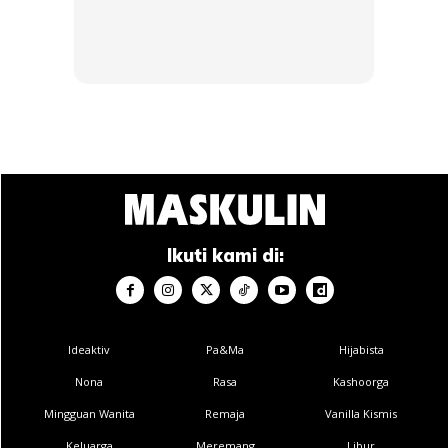
berwarna hitam (negatif) pada terminal negatif bateri
kereta ‘penderma’.
Ia diikuti dengan sambungan hujung klip kabel jumper
kereta yang lain dengan benda logam yang tidak bercat
pada kereta yang rosak seperti batang besi bonet
hadapan.
HIDUPKAN ENJIN
Ikuti kami di:
Apabila sambungan dipastikan baik, hidupkan enjin kereta
‘penderma’.
Ideaktiv
Pa&Ma
Hijabista
Nona
Rasa
Kashoorga
Mingguan Wanita
Remaja
Vanilla Kismis
Keluarga
Meremang
Libur