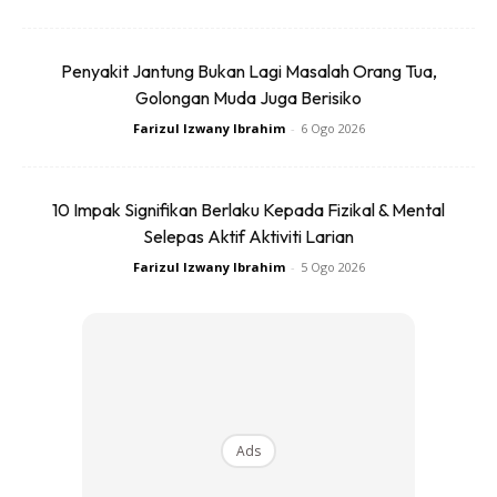
dengan terminal positif bateri kereta yang rosak.
Penyakit Jantung Bukan Lagi Masalah Orang Tua,
Golongan Muda Juga Berisiko
Farizul Izwany Ibrahim
-
6 Ogo 2026
Ads
10 Impak Signifikan Berlaku Kepada Fizikal & Mental
Selepas Aktif Aktiviti Larian
Farizul Izwany Ibrahim
-
5 Ogo 2026
SAMBUNG KABEL JUMPER KERETA
– KLIP NEGATIF
Ads
Selepas itu, anda sambungkan klip kabel jumper kereta