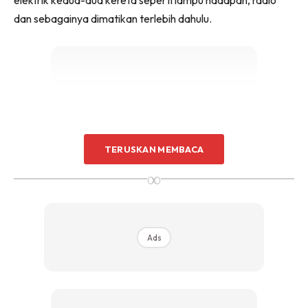
dan sebagainya dimatikan terlebih dahulu.
Ads
TERUSKAN MEMBACA
∞
Ads
DEKATKAN KERETA
Apabila sudah ada kereta ‘penderma’, anda harus pastikan
ia diletakkan secara sedekat yang mungkin. Ini untuk