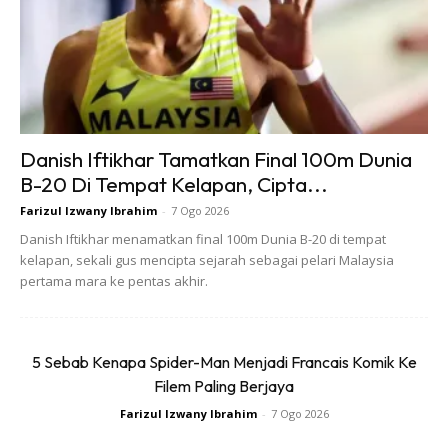
hati. Nak selamat, beli jenama yang boleh dipercayai
seperti Bosch atau Century.
5. TIMING BELT
Jadual penukaran timing belt berlainan mengikut jenis
kereta. Kereta Waja biasanya boleh bertahan sehingga
Danish Iftikhar Tamatkan Final 100m Dunia
90,000km sementara Honda CRV pula sehingga
B-20 Di Tempat Kelapan, Cipta...
160,000km.
Farizul Izwany Ibrahim
-
7 Ogo 2026
Jadi, korang hanya perlu menukar timing beltmengikut
Danish Iftikhar menamatkan final 100m Dunia B-20 di tempat
kenderaan yang korang pandu. Ramai yang tersilap-
kelapan, sekali gus mencipta sejarah sebagai pelari Malaysia
pertama mara ke pentas akhir.
60,000km dah tukar sedangkan timing belt keretanya
masih elok lagi.
5 Sebab Kenapa Spider-Man Menjadi Francais Komik Ke
Filem Paling Berjaya
Farizul Izwany Ibrahim
-
7 Ogo 2026