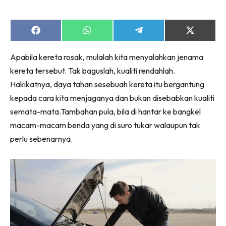
Share
Share
Share
Share
on
on
on
on
Facebook
WhatsApp
Telegram
X
Apabila kereta rosak, mulalah kita menyalahkan jenama
(Twitter)
kereta tersebut. Tak baguslah, kualiti rendahlah.
Hakikatnya, daya tahan sesebuah kereta itu bergantung
kepada cara kita menjaganya dan bukan disebabkan kualiti
semata-mata.Tambahan pula, bila di hantar ke bangkel
macam-macam benda yang di suro tukar walaupun tak
perlu sebenarnya.