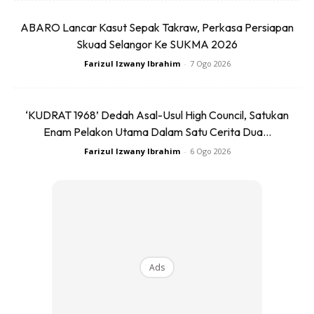
Ads
ABARO Lancar Kasut Sepak Takraw, Perkasa Persiapan
Skuad Selangor Ke SUKMA 2026
Farizul Izwany Ibrahim
-
7 Ogo 2026
‘KUDRAT 1968’ Dedah Asal-Usul High Council, Satukan
Enam Pelakon Utama Dalam Satu Cerita Dua...
6. AIR FILTER
Farizul Izwany Ibrahim
-
6 Ogo 2026
Perlu ditukar setiap 20,000km.
7. ATF (Automatic Transmission Fluid)
Minyak ini sangat penting bagi kereta jenis AUTO. Dalam
buku manual tertulis ia ditukar bila mencapai 20,000km.
tetapi nak anjak kepada 30,000 pun tidak mengapa
asalkan jangan lebih daripada itu. Pastikan jangan melebihi
Ads
30,000 tanpa ditukar kerana ia boleh menyebabkan
kerosakan kepada auto gearbox yang bakal memerlukan