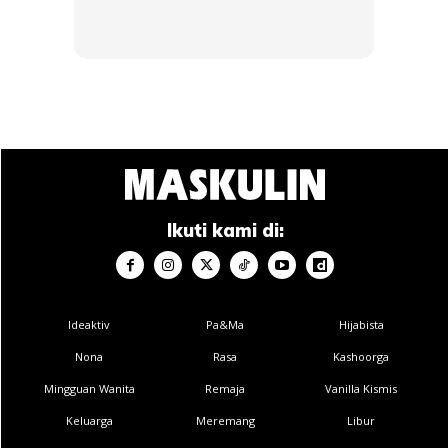
belanja lebih besar.
8. GEAR OIL (KERETA MANUAL)
Minyak gear ini untuk anda yang pakai kereta manual (Tak
perlu ATF). Ia boleh ditukar setiap 60,000km perjalanan.
Ikuti kami di:
Ads
Ideaktiv
Pa&Ma
Hijabista
Nona
Rasa
Kashoorga
Mingguan Wanita
Remaja
Vanilla Kismis
Keluarga
Meremang
Libur