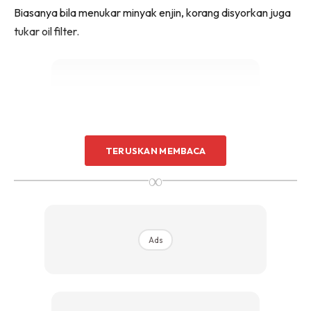
Biasanya bila menukar minyak enjin, korang disyorkan juga
tukar oil filter.
Ads
TERUSKAN MEMBACA
∞
Ads
3. SPARK PLUG
Jadual penukaran spark plug tidak sekerap minyak hitam.
Kalau ikut buku selenggaraan kereta, ia ditukar selepas