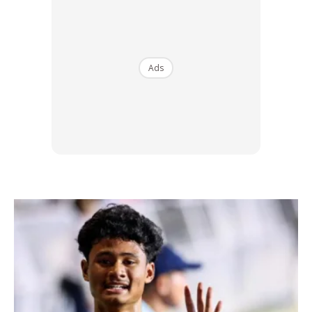
20,000km perjalanan. Tetapi, jika tidak ditukar ketika
30,000 atau 40,000km pun tidak menjadi masalah.
Cuma, jika melebihi 40,000km electrode spark plug akan
menipis maka spark plug perlu ditukar segera. Harga untuk
Ads
empat biji spark plug biasanya di antara RM20 hingga
RM25.
4. BATERI KERETA
Hayat bateri kereta korang bergantung kepada cara
penggunaan. Kalau pakai bateri jenis ‘free
maintenance,’korang tidak perlu isi air bila air bateri
berkurangan. Tetapi harganya mahal sedikit daripada
bateri biasa. Kalau bateri biasa yang selalu anda jaga
dengan mengisi, ianya mampu bertahan sehingga dua
tahun. kalau asyik lupa isi air sehingga menjadi kering, tak
sampai enam bulan pun bateri boleh rosak.
Tip beli bateri:
Bateri kereta pun ada yang cetak rompak. jadi, berhati-