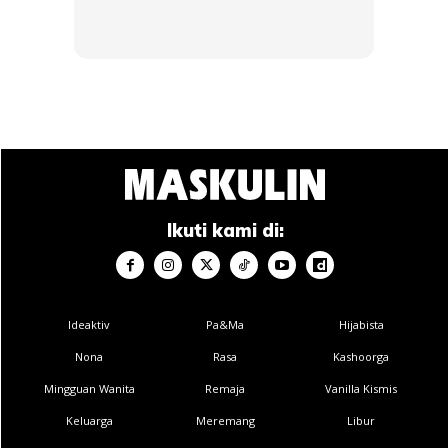
BACA: “Isi Minyak Dalam Cuaca Panas Tak Rugi Pun”,
Lelaki Ini Kongsi Mitos Tentang Waktu Terbaik Isi
Minyak
5. Amaran Enjin
Ikuti kami di:
Ideaktiv
Pa&Ma
Hijabista
Nona
Rasa
Kashoorga
Mingguan Wanita
Remaja
Vanilla Kismis
Keluarga
Meremang
Libur