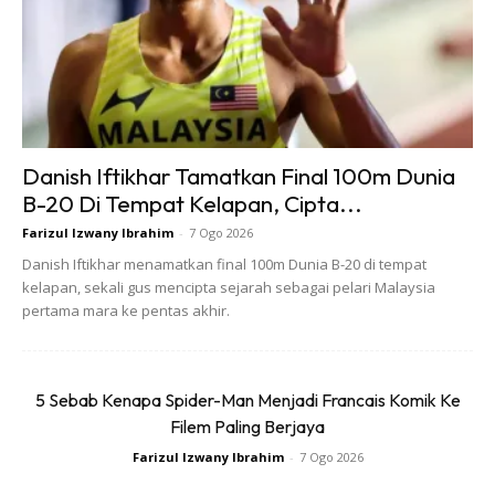
Enjin kenderaan anda kekurangan minyak hitam atau
berlakunya kerosakan pada sistem tekanan minyak enjin.
Danish Iftikhar Tamatkan Final 100m Dunia
B-20 Di Tempat Kelapan, Cipta...
Farizul Izwany Ibrahim
-
7 Ogo 2026
Danish Iftikhar menamatkan final 100m Dunia B-20 di tempat
kelapan, sekali gus mencipta sejarah sebagai pelari Malaysia
pertama mara ke pentas akhir.
Ads
5 Sebab Kenapa Spider-Man Menjadi Francais Komik Ke
Filem Paling Berjaya
Farizul Izwany Ibrahim
-
7 Ogo 2026