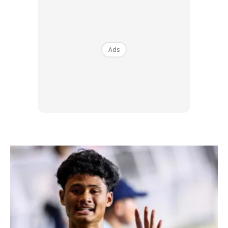
Ads
Tekanan di salah sebuah tayar kereta anda terlalu rendah
dan perlu diberikan perhatian segera.
3. Amaran Paras Minyak