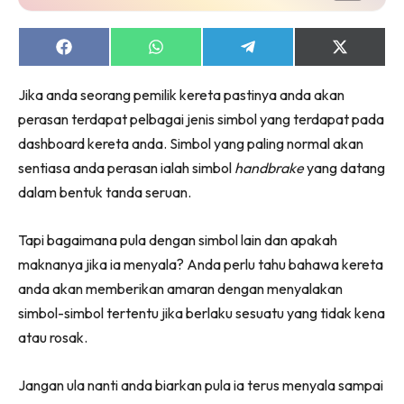
Share
Share
Share
Share
on
on
on
on
Facebook
WhatsApp
Telegram
X
Jika anda seorang pemilik kereta pastinya anda akan
(Twitter)
perasan terdapat pelbagai jenis simbol yang terdapat pada
dashboard kereta anda. Simbol yang paling normal akan
sentiasa anda perasan ialah simbol
handbrake
yang datang
dalam bentuk tanda seruan.
Tapi bagaimana pula dengan simbol lain dan apakah
maknanya jika ia menyala? Anda perlu tahu bahawa kereta
anda akan memberikan amaran dengan menyalakan
simbol-simbol tertentu jika berlaku sesuatu yang tidak kena
atau rosak.
Jangan ula nanti anda biarkan pula ia terus menyala sampai