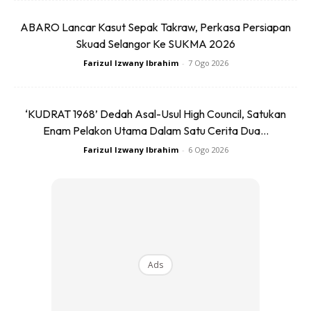
ABARO Lancar Kasut Sepak Takraw, Perkasa Persiapan
4. Kawalan Penstabil Kenderaan
Skuad Selangor Ke SUKMA 2026
Farizul Izwany Ibrahim
-
7 Ogo 2026
‘KUDRAT 1968’ Dedah Asal-Usul High Council, Satukan
Enam Pelakon Utama Dalam Satu Cerita Dua...
Farizul Izwany Ibrahim
-
6 Ogo 2026
Ads
Sistem kawalan penstabil sedang diaktifkan.