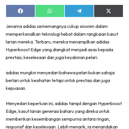
Share
Share
Share
Share
on
on
on
on
Facebook
WhatsApp
Telegram
X
Jenama adidas sememangnya cukup sinonim dalam
(Twitter)
memperkenalkan teknologi hebat dalam rangkaian kasut
larian mereka. Terbaru, mereka menampilkan adidas
Hyperboost Edge yang diangkat menjadi asas kepada
prestasi, keselesaan dan juga keyakinan pelari.
adidas mungkin menyedari bahawa pelari bukan sahaja
berlari untuk kesihatan tetapi untuk prestasi dan juga
kepuasan.
Menyedari keperluan ini, adidas tampil dengan Hyperboost
Edge, kasut larian generasi baharu yang direka untuk
memberikan keseimbangan sempurna antara ringan,
responsif dan keselesaan. Lebih menarik, ia menandakan