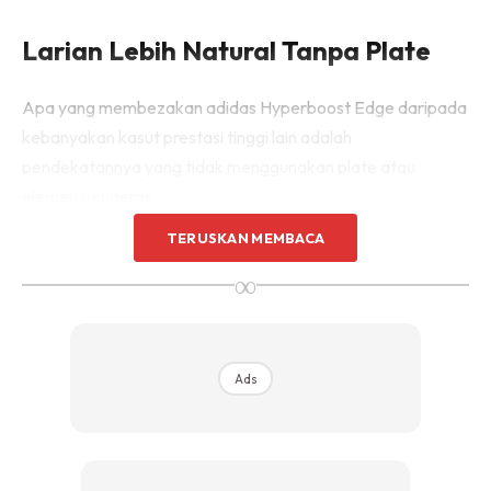
Larian Lebih Natural Tanpa Plate
Apa yang membezakan adidas Hyperboost Edge daripada
kebanyakan kasut prestasi tinggi lain adalah
pendekatannya yang tidak menggunakan plate atau
elemen pengeras.
TERUSKAN MEMBACA
Sebaliknya, adidas membangunkan busa baharu yang
∞
bekerja secara semula jadi mengikut pergerakan kaki.
Hasilnya, setiap langkah terasa lebih ringan, lebih lancar dan
lebih responsif tanpa rasa kaku.
Ads
Dengan berat sekitar 255 gram, kasut ini menawarkan
keseimbangan yang sukar dicapai antara ringan dan
cushioning. Ia cukup selesa untuk latihan harian tetapi masih
memberikan tenaga yang diperlukan untuk sesi larian lebih