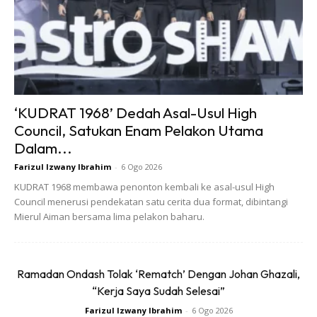
milimeter, kasut ini memberikan rasa lantunan tenaga yang
konsisten di seluruh tapak kaki.
‘KUDRAT 1968’ Dedah Asal-Usul High
Council, Satukan Enam Pelakon Utama
Dalam...
Ads
Farizul Izwany Ibrahim
-
6 Ogo 2026
KUDRAT 1968 membawa penonton kembali ke asal-usul High
Council menerusi pendekatan satu cerita dua format, dibintangi
Mierul Aiman bersama lima pelakon baharu.
Dalam kajian melibatkan 60 pelari, prestasi yang
Ramadan Ondash Tolak ‘Rematch’ Dengan Johan Ghazali,
ditunjukkan cukup mengagumkan. Sebanyak 73 peratus
“Kerja Saya Sudah Selesai”
memilih tahap tenaga kembali yang lebih baik manakala 77
Farizul Izwany Ibrahim
-
6 Ogo 2026