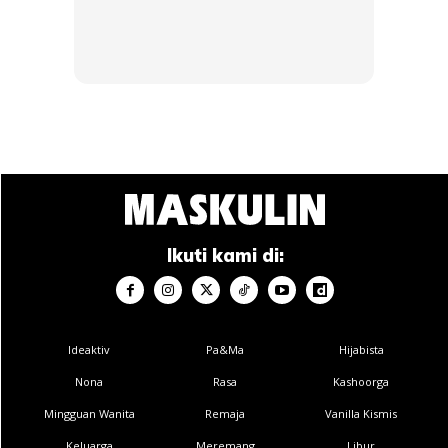
Material ini ringan dan tidak membebankan kaki, dalam
masa sama memberikan fit yang kemas serta selamat.
Tambahan
heel pods
di bahagian tumit pula membantu
memberikan sokongan ekstra tanpa mengganggu
keselesaan.
Gabungan ini memastikan kaki kekal stabil sepanjang larian
tanpa rasa terlalu ketat atau tidak selesa.
Ikuti kami di:
Ideaktiv
Pa&Ma
Hijabista
Nona
Rasa
Kashoorga
Mingguan Wanita
Remaja
Vanilla Kismis
Keluarga
Meremang
Libur