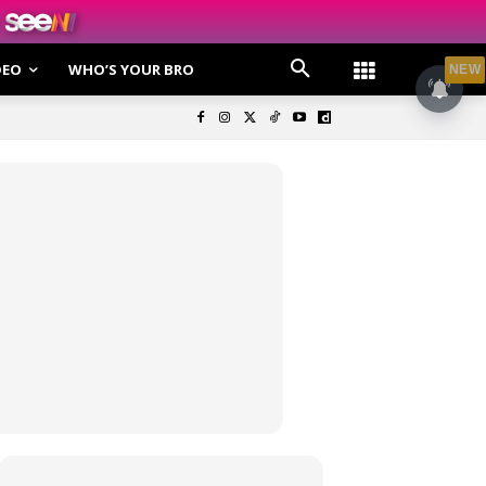
DEO
WHO’S YOUR BRO
NEW
olisi Privasi