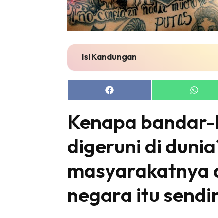
Isi Kandungan
Share
Share
on
on
Facebook
Whats
Kenapa bandar-b
digeruni di duni
masyarakatnya 
negara itu sendi