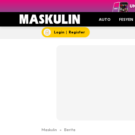
AUTO
FESYEN
Login
|
Register
Maskulin
»
Berita