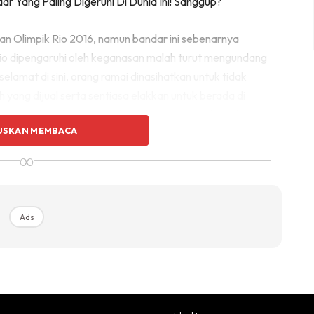
an Olimpik Rio 2016, namun bandar ini sebenarnya
io dipengaruhi oleh keganasan malah turut mengundang
lamat di sini, orang ramai dinasihatkan untuk tidak
ang dijual serta sentiasa elakkan untuk berada di
ai turut dinasihatkan untuk tidak mempamerkan alatan
USKAN MEMBACA
∞
ca
Ads