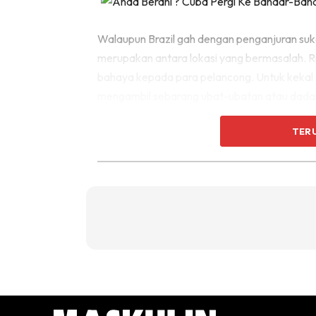
Walaupun Brazil gah dengan penganjuran suk
merupakan antara lokasi yang bermasalah. R
bahaya kepada para pelancong. Untuk kekal se
mengambil sebarang ubat-ubatan atau dadah y
bawah pengaruh dadah. Selain itu, orang ram
TER
mereka seperti telefon pintar dan tablet.
3. Cape Town, South Afri