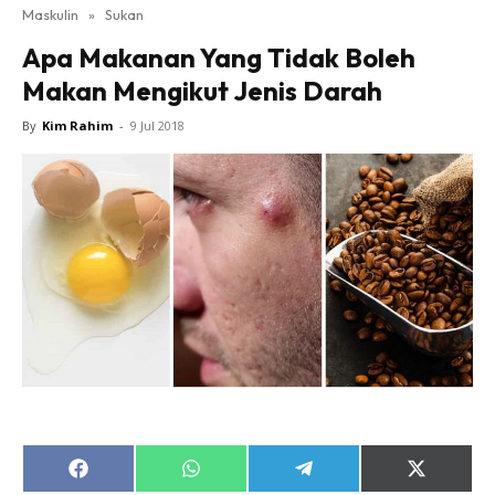
Maskulin
»
Sukan
Apa Makanan Yang Tidak Boleh
Makan Mengikut Jenis Darah
By
Kim Rahim
-
9 Jul 2018
Share
Share
Share
Share
on
on
on
on