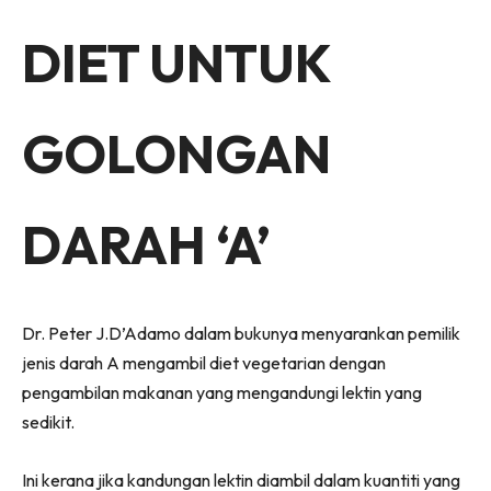
Facebook
WhatsApp
Telegram
X
(Twitter)
DIET UNTUK
GOLONGAN
DARAH ‘A’
Dr. Peter J.D’Adamo dalam bukunya menyarankan pemilik
jenis darah A mengambil diet vegetarian
dengan
pengambilan makanan yang mengandungi lektin yang
sedikit.
Ini kerana jika kandungan lektin diambil dalam kuantiti yang