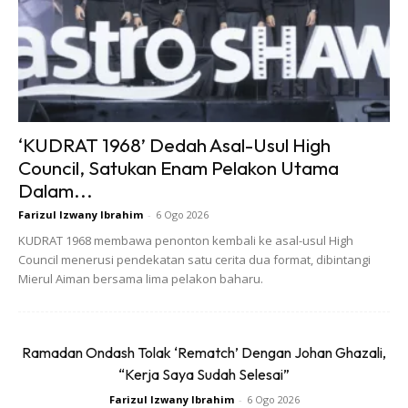
Sarapan: Air putih dicampur jus limau nipis dan oat
Snek: Jus anggur / kopi
Makan Tengah Hari: Salad dan roti gandum satu potong
serta teh herba
Snek: Kuih beras dua potong dan teh hijau
‘KUDRAT 1968’ Dedah Asal-Usul High
Council, Satukan Enam Pelakon Utama
Makan Malam: Pasta tanpa daging campur brokoli,
Dalam...
yoghurt dan teh herba
Farizul Izwany Ibrahim
-
6 Ogo 2026
KUDRAT 1968 membawa penonton kembali ke asal-usul High
DIET UNTUK
Council menerusi pendekatan satu cerita dua format, dibintangi
Mierul Aiman bersama lima pelakon baharu.
GOLONGAN
Ramadan Ondash Tolak ‘Rematch’ Dengan Johan Ghazali,
“Kerja Saya Sudah Selesai”
Farizul Izwany Ibrahim
-
6 Ogo 2026