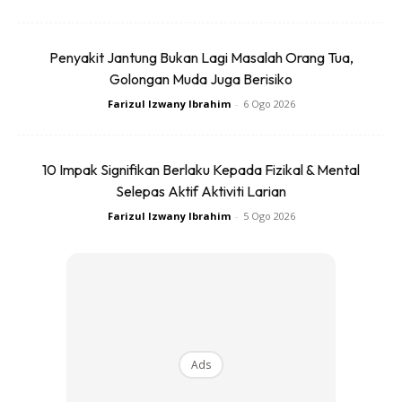
DARAH ‘B’
Penyakit Jantung Bukan Lagi Masalah Orang Tua,
Golongan Muda Juga Berisiko
Berbeza dengan individu darah jenis A, individu darah jenis
Farizul Izwany Ibrahim
-
6 Ogo 2026
B lebih fleksibel.
10 Impak Signifikan Berlaku Kepada Fizikal & Mental
Selepas Aktif Aktiviti Larian
Farizul Izwany Ibrahim
-
5 Ogo 2026
Ads
Ads