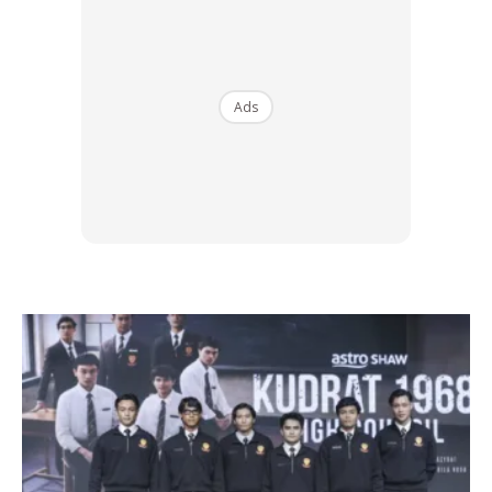
Ads
CIRI KHAS INDIVIDU JENIS DARAH A
Memiliki sistem pencernaan yang sensitif
Perlu menghindari makanan yang daripada produk susu dan
daging
Dianjurkan menjadi vegetarian atau mengambil makanan
berkadar karbohidrat tinggi, namun rendah lemak
Mengurangkan stres dengan bermeditasi, atau berolahraga
Cukup beristirehat
MENU DIET YANG DIANJURKAN: