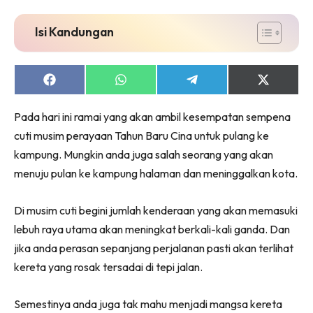
Isi Kandungan
Share
Share
Share
Share
on
on
on
on
Facebook
WhatsApp
Telegram
X
Pada hari ini ramai yang akan ambil kesempatan sempena
(Twitter)
cuti musim perayaan Tahun Baru Cina untuk pulang ke
kampung. Mungkin anda juga salah seorang yang akan
menuju pulan ke kampung halaman dan meninggalkan kota.
Di musim cuti begini jumlah kenderaan yang akan memasuki
lebuh raya utama akan meningkat berkali-kali ganda. Dan
jika anda perasan sepanjang perjalanan pasti akan terlihat
kereta yang rosak tersadai di tepi jalan.
Semestinya anda juga tak mahu menjadi mangsa kereta