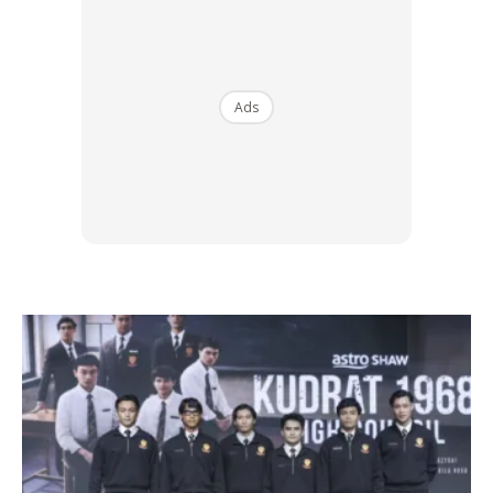
Ads
Tanpa minyak enjin memang tak ‘bernyawalah’ kenderaan
anda. Periksalah keadaan minyak enjin sebelum bertolak.
Cara nak periksa paras minyak enjin pun bukannya susah.
Cabut
dipstick
dan bersihkan dahulu. Kemudian celupkan
semula dan tengok paras minyak enjin. Ia harus berada
antara paras minimum dan maksium. Kalau kurang,
tambahkan minyak enjin.
Kondisi minyak brek