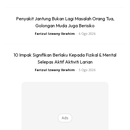
Paras minyak brek juga penting untuk keselamatan anda.
Penyakit Jantung Bukan Lagi Masalah Orang Tua,
Anda boleh periksa parasnya menerusi penanda pada
Golongan Muda Juga Berisiko
bekas atau tabung minyak brek. Pastikan ia antara
Farizul Izwany Ibrahim
-
6 Ogo 2026
minumum dan maksimum. Jika kurang tambah minyak brek
dengan berhati-hati dan tak melimpah.
10 Impak Signifikan Berlaku Kepada Fizikal & Mental
Selepas Aktif Aktiviti Larian
BACA: Bila Kereta Terjunam Ke Dalam Air, Ini Langkah
Farizul Izwany Ibrahim
-
5 Ogo 2026
Yang Boleh Selamatkan Nyawa Anda!
Minyak power stereng
Ads