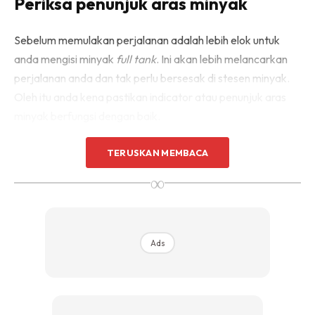
Periksa penunjuk aras minyak
Sebelum memulakan perjalanan adalah lebih elok untuk
anda mengisi minyak
full tank
. Ini akan lebih melancarkan
perjalanan anda dan tak perlu bersesak di stesen minyak.
Oleh itu anda kena pastikan indicator atau penunjuk aras
minyak berfungsi dengan baik.
TERUSKAN MEMBACA
Periksa minyak enjin
∞
Ads