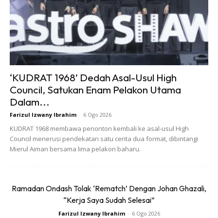
‘KUDRAT 1968’ Dedah Asal-Usul High
Council, Satukan Enam Pelakon Utama
Dalam...
Farizul Izwany Ibrahim
-
6 Ogo 2026
KUDRAT 1968 membawa penonton kembali ke asal-usul High
Council menerusi pendekatan satu cerita dua format, dibintangi
Mierul Aiman bersama lima pelakon baharu.
Ads
Ramadan Ondash Tolak ‘Rematch’ Dengan Johan Ghazali,
“Kerja Saya Sudah Selesai”
Farizul Izwany Ibrahim
-
6 Ogo 2026