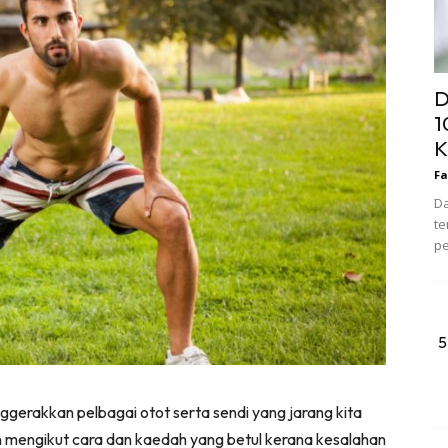
D
1
K
Fa
Da
te
pe
5
erakkan pelbagai otot serta sendi yang jarang kita
 mengikut cara dan kaedah yang betul kerana kesalahan