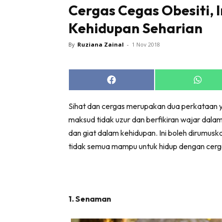
Cergas Cegas Obesiti, I
Kehidupan Seharian
By
Ruziana Zainal
-
1 Nov 2018
Share
Share
on
on
Facebook
Whats
Sihat dan cergas merupakan dua perkataan
maksud tidak uzur dan berfikiran wajar dala
dan giat dalam kehidupan. Ini boleh dirumus
tidak semua mampu untuk hidup dengan cerga
1. Senaman