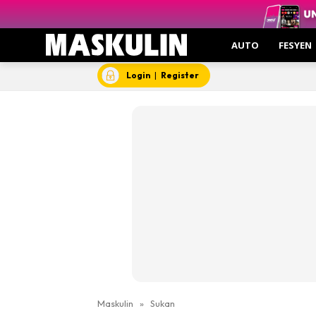
AUTO
FESYEN
Login
|
Register
Maskulin
»
Sukan