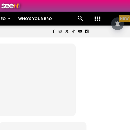
DEO
WHO’S YOUR BRO
NEW
olisi Privasi