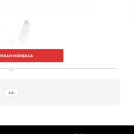
USKAN MEMBACA
∞
Ads