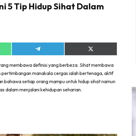
ni 5 Tip Hidup Sihat Dalam
Share
Share
on
on
App
Telegram
X
 yang membawa definisi yang berbeza. Sihat membawa
(Twitter)
m pertimbangan manakala cergas ialah bertenaga, aktif
kan bahawa setiap orang mampu untuk hidup sihat namun
s dalam menjalani kehidupan seharian.