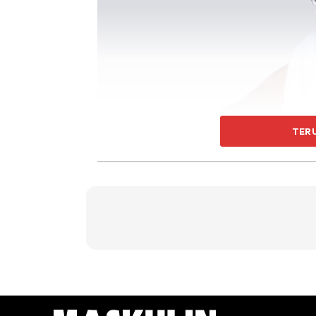
TER
Ramai orang tidak menggunakan krim pencuk
bulu-bulu yang akan dicukur dalam keadaan