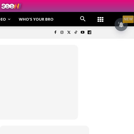
DEO
WHO’S YOUR BRO
NEW
olisi Privasi