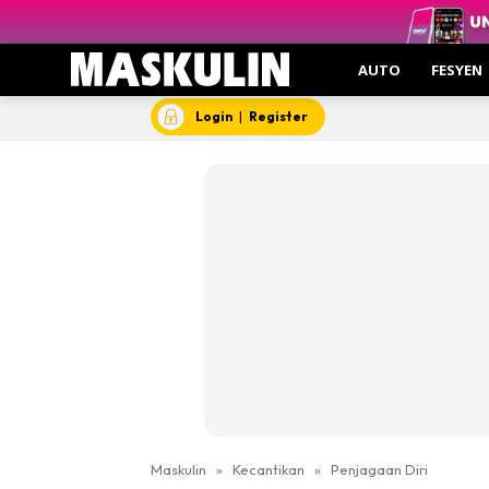
AUTO
FESYEN
Login
|
Register
Maskulin
»
Kecantikan
»
Penjagaan Diri