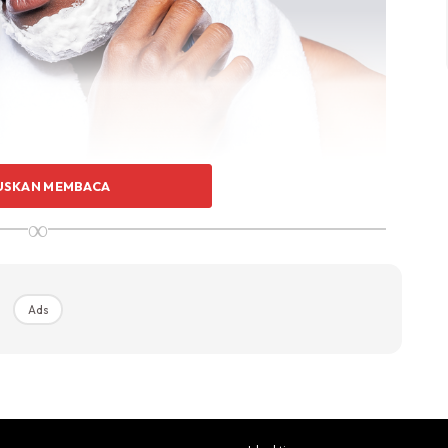
USKAN MEMBACA
ur ketika mencukur. Ia amat penting untuk membuatkan
∞
 lembab serta memudahkan proses mencukur.
Ads
Ads