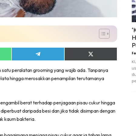
‘
H
P
Fa
Share
Share
on
on
KU
App
Telegram
X
us
ah satu peralatan grooming yang wajib ada. Tanpanya
(Twitter)
du
melata hingga merosakkan penampilan terutamanya
pe
mengambil berat terhadap penjagaan pisau cukur hingga
diperbuat daripada besi dan jika tidak disimpan dengan
ak kaum bakteria.
n bagaimana menjaga pisau cukur agar ia tahan lama