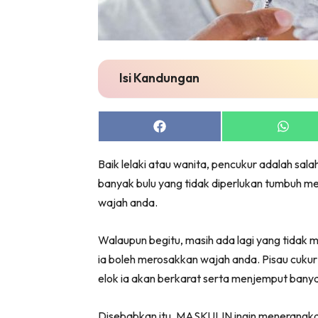
Isi Kandungan
Share
Share
on
on
Facebook
Whats
Baik lelaki atau wanita, pencukur adalah sal
banyak bulu yang tidak diperlukan tumbuh 
wajah anda.
Walaupun begitu, masih ada lagi yang tidak 
ia boleh merosakkan wajah anda. Pisau cukur 
elok ia akan berkarat serta menjemput bany
Disebabkan itu, MASKULIN ingin menerangka