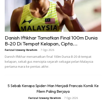
Danish Iftikhar Tamatkan Final 100m Dunia
B-20 Di Tempat Kelapan, Cipta...
Farizul Izwany Ibrahim
-
7 Ogo 2026
Sebelum mengenal pasti penyakit itu, Haniff berkata ada
Danish Iftikhar menamatkan final 100m Dunia B-20 di tempat
pakar yang meminta dirinya untuk membuat pemeriksaan
kelapan, sekali gus mencipta sejarah sebagai pelari Malaysia
memandangkan ada isu dengan dengkurannya.
pertama mara ke pentas akhir.
“Alhamdulillah saya okay. Sleep Apnea yang minimal (tidak
serius). Maksudnya tak perlu pakai mesin untuk tidur, tak
5 Sebab Kenapa Spider-Man Menjadi Francais Komik Ke
Filem Paling Berjaya
perlu lalui pembedahan dan semuanya baik. Aku tanya dia
(pakar) kenapa aku dengkur macam tu? Dia kata aku
Farizul Izwany Ibrahim
-
7 Ogo 2026
kurang tidur.