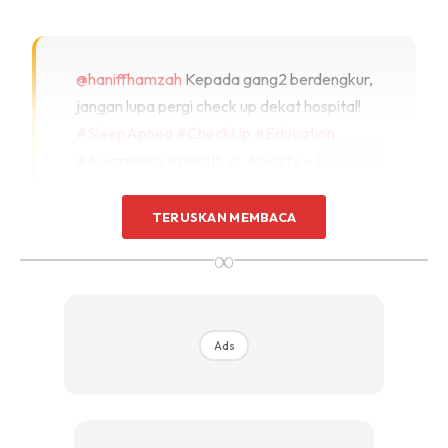
@haniffhamzah
Kepada gang2 berdengkur,
jangan lupa pergi check up dekat hospital!
#SleepApnea
#CheckUp
#Education
#Awareness
#Health
♬ Anxiety – Doechii
TERUSKAN MEMBACA
∞
Ads
Ads