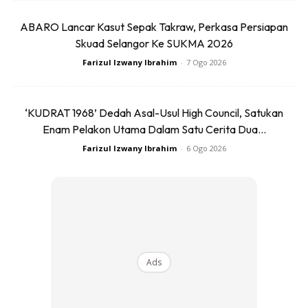
ABARO Lancar Kasut Sepak Takraw, Perkasa Persiapan
Skuad Selangor Ke SUKMA 2026
Farizul Izwany Ibrahim
-
7 Ogo 2026
Ads
‘KUDRAT 1968’ Dedah Asal-Usul High Council, Satukan
Enam Pelakon Utama Dalam Satu Cerita Dua...
Farizul Izwany Ibrahim
-
6 Ogo 2026
“Jadi dalam lapan jam yang dirakam melalui video juga tu
aku tetap berdengkur sebab aku kurang tidur dan aku
sedang tidur mati,” ujarnya lagi.
Ads
PUNCA UTAMA SLEEP APNEA: