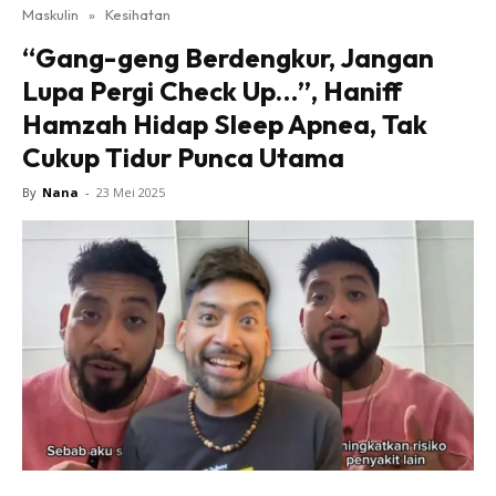
Maskulin
»
Kesihatan
“Gang-geng Berdengkur, Jangan
Lupa Pergi Check Up…”, Haniff
Hamzah Hidap Sleep Apnea, Tak
Cukup Tidur Punca Utama
By
Nana
-
23 Mei 2025