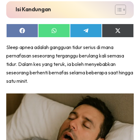
Isi Kandungan
Share
Share
Share
Share
on
on
on
on
Facebook
WhatsApp
Telegram
X
Sleep apnea adalah gangguan tidur serius di mana
(Twitter)
pernafasan seseorang terganggu berulang kali semasa
tidur. Dalam kes yang teruk, ia boleh menyebabkan
seseorang berhenti bernafas selama beberapa saat hingga
satu minit.