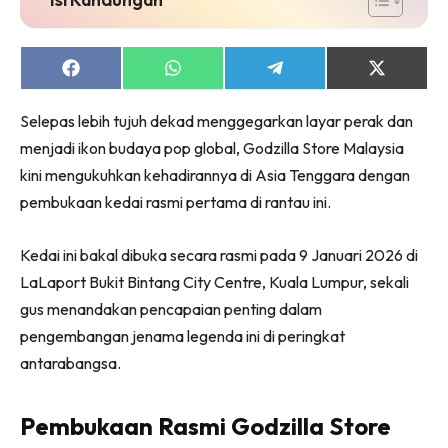
Share
Share
Share
Share
on
on
on
on
Facebook
WhatsApp
Telegram
X
Selepas lebih tujuh dekad menggegarkan layar perak dan
(Twitter)
menjadi ikon budaya pop global, Godzilla Store Malaysia
kini mengukuhkan kehadirannya di Asia Tenggara dengan
pembukaan kedai rasmi pertama di rantau ini.
Kedai ini bakal dibuka secara rasmi pada 9 Januari 2026 di
LaLaport Bukit Bintang City Centre, Kuala Lumpur, sekali
gus menandakan pencapaian penting dalam
pengembangan jenama legenda ini di peringkat
antarabangsa.
Pembukaan Rasmi Godzilla Store