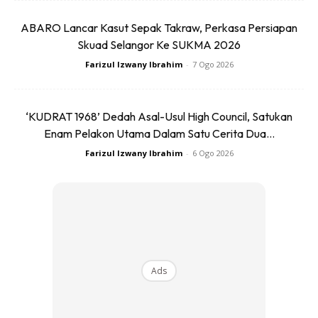
Lebih menarik, Godzilla Store Malaysia turut
ABARO Lancar Kasut Sepak Takraw, Perkasa Persiapan
memperkenalkan barangan eksklusif edisi tempatan yang
Skuad Selangor Ke SUKMA 2026
akan dilancarkan secara berperingkat selepas pembukaan.
Farizul Izwany Ibrahim
-
7 Ogo 2026
Inisiatif ini menjadikan cawangan Malaysia unik dan
‘KUDRAT 1968’ Dedah Asal-Usul High Council, Satukan
berbeza daripada kedai Godzilla lain di dunia, sekali gus
Enam Pelakon Utama Dalam Satu Cerita Dua...
meningkatkan nilai koleksi buat peminat.
Farizul Izwany Ibrahim
-
6 Ogo 2026
Hab Komuniti Peminat Godzilla
Selain aspek komersial, kedai ini turut berfungsi sebagai
hab komuniti untuk peminat Godzilla dan keluarga.
Ads