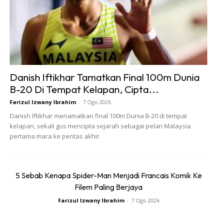
Pelbagai Produk dan Koleksi
Eksklusif
Danish Iftikhar Tamatkan Final 100m Dunia
B-20 Di Tempat Kelapan, Cipta...
Di dalam kedai, pengunjung akan dibawa ke dunia Godzilla
Farizul Izwany Ibrahim
-
7 Ogo 2026
menerusi dinding bertema, hiasan neon, sudut bergambar
Danish Iftikhar menamatkan final 100m Dunia B-20 di tempat
kelapan, sekali gus mencipta sejarah sebagai pelari Malaysia
serta susun atur ruang yang direka khas untuk mencetuskan
pertama mara ke pentas akhir.
rasa kagum dan nostalgia.
Barisan produk yang ditawarkan merangkumi barangan
5 Sebab Kenapa Spider-Man Menjadi Francais Komik Ke
koleksi rasmi, figura, patung lembut, pakaian, aksesori dan
Filem Paling Berjaya
produk gaya hidup — sesuai untuk peminat tegar mahupun
Farizul Izwany Ibrahim
-
7 Ogo 2026
pengunjung kasual.