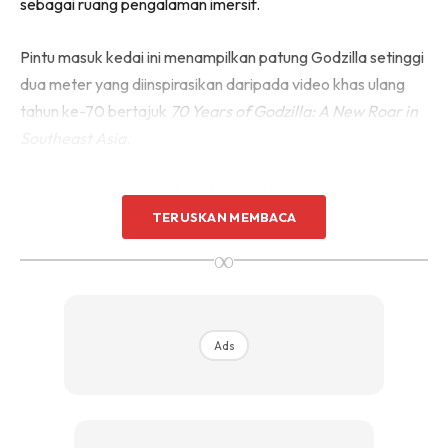
sebagai ruang pengalaman imersif.
Pintu masuk kedai ini menampilkan patung Godzilla setinggi
dua meter yang diinspirasikan daripada video khas ulang
tahun ke-70 bertajuk
70 Years of Godzilla: A New Roar in
Southeast Asia
.
Patung ini dipamerkan buat kali pertama di dunia,
menjadikannya tarikan eksklusif yang tidak boleh
TERUSKAN MEMBACA
dilepaskan oleh peminat setia.
∞
Ads