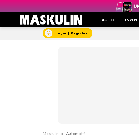
AUTO
FESYEN
Login
|
Register
Maskulin
»
Automotif