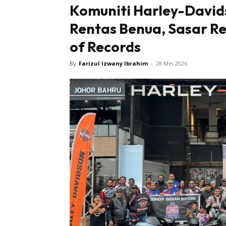
Komuniti Harley-David
Rentas Benua, Sasar R
of Records
By
Farizul Izwany Ibrahim
-
28 Mei 2026