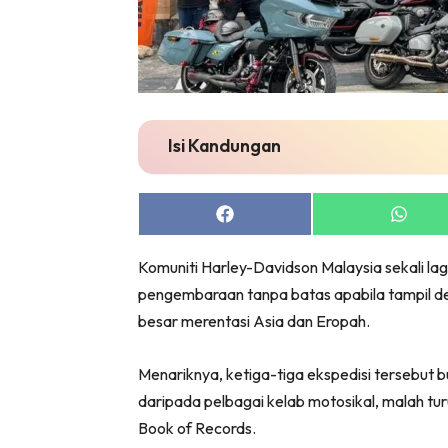
Isi Kandungan
Share
Share
on
on
Facebook
Whats
Komuniti Harley-Davidson Malaysia sekali l
pengembaraan tanpa batas apabila tampil de
besar merentasi Asia dan Eropah.
Menariknya, ketiga-tiga ekspedisi tersebut
daripada pelbagai kelab motosikal, malah tu
Book of Records.