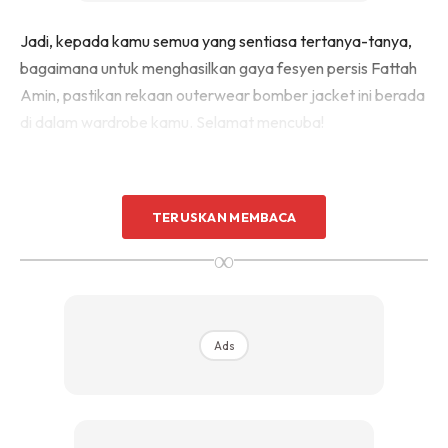
Jadi, kepada kamu semua yang sentiasa tertanya-tanya,
bagaimana untuk menghasilkan gaya fesyen persis Fattah
Amin, pastikan rekaan outerwear bomber jacket ini berada
di dalam wardrobe kamu. Selamat mencuba!
TERUSKAN MEMBACA
∞
Ads
Ads