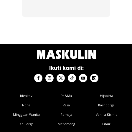
Ikuti kami di:
Ideaktiv
Pa&Ma
Hijabista
Nona
Rasa
Kashoorga
Mingguan Wanita
Remaja
Vanilla Kismis
Keluarga
Meremang
Libur