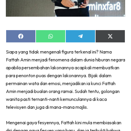
Share
Share
Share
Share
on
on
on
on
Facebook
WhatsApp
Telegram
X
Siapa yang tidak mengenali figura terkenal ini? Nama
(Twitter)
Fattah Amin menjadi fenomena dalam dunia hiburan negara
apabila persembahan lakonannya acapkali membuatkan
para penonton puas dengan lakonannya. Bijak dalam
permainan wata dan emosi, menjadikan ia kunci Fattah
Amin menjadi bualan orang ramai. Sudah tentu, golongan
wanita pasti ternanti-nanti kemunculannya di kaca
televisyen dan juga di mana-mana majlis.
Mengenai gaya fesyennya, Fattah kini mula membiasakan
diri dengan gaya fesyen yang baru, dan ia terbukti bahwa