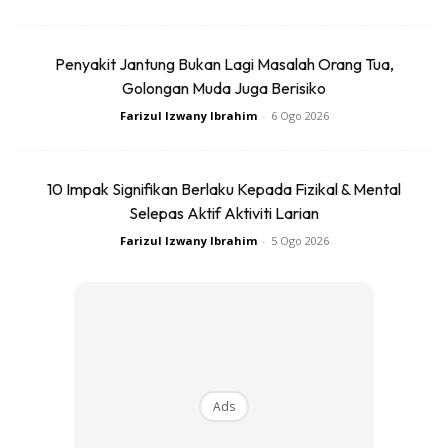
Penyakit Jantung Bukan Lagi Masalah Orang Tua,
Golongan Muda Juga Berisiko
Farizul Izwany Ibrahim
-
6 Ogo 2026
10 Impak Signifikan Berlaku Kepada Fizikal & Mental
Selepas Aktif Aktiviti Larian
Farizul Izwany Ibrahim
-
5 Ogo 2026
Anda mungkin berminat dengan
Ads