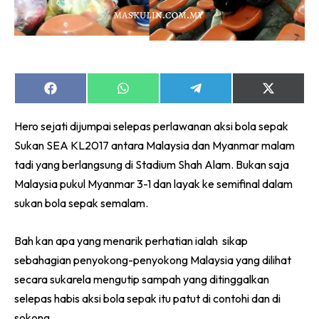
Share
Share
Share
Share
on
on
on
on
Facebook
WhatsApp
Telegram
X
Hero sejati dijumpai selepas perlawanan aksi bola sepak
(Twitter)
Sukan SEA KL2017 antara Malaysia dan Myanmar malam
tadi yang berlangsung di Stadium Shah Alam. Bukan saja
Malaysia pukul Myanmar 3-1 dan layak ke semifinal dalam
sukan bola sepak semalam.
Bah kan apa yang menarik perhatian ialah sikap
sebahagian penyokong-penyokong Malaysia yang dilihat
secara sukarela mengutip sampah yang ditinggalkan
selepas habis aksi bola sepak itu patut di contohi dan di
sokong.