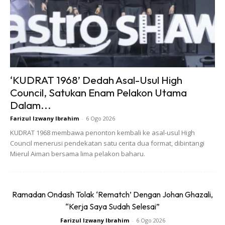
‘KUDRAT 1968’ Dedah Asal-Usul High
Council, Satukan Enam Pelakon Utama
Dalam...
Farizul Izwany Ibrahim
-
6 Ogo 2026
KUDRAT 1968 membawa penonton kembali ke asal-usul High
Council menerusi pendekatan satu cerita dua format, dibintangi
Mierul Aiman bersama lima pelakon baharu.
Ads
Ramadan Ondash Tolak ‘Rematch’ Dengan Johan Ghazali,
“Kerja Saya Sudah Selesai”
Farizul Izwany Ibrahim
-
6 Ogo 2026