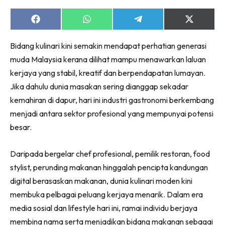
Share
Share
Share
Share
on
on
on
on
Facebook
WhatsApp
Telegram
X
Bidang kulinari kini semakin mendapat perhatian generasi
(Twitter)
muda Malaysia kerana dilihat mampu menawarkan laluan
kerjaya yang stabil, kreatif dan berpendapatan lumayan.
Jika dahulu dunia masakan sering dianggap sekadar
kemahiran di dapur, hari ini industri gastronomi berkembang
menjadi antara sektor profesional yang mempunyai potensi
besar.
Daripada bergelar chef profesional, pemilik restoran, food
stylist, perunding makanan hinggalah pencipta kandungan
digital berasaskan makanan, dunia kulinari moden kini
membuka pelbagai peluang kerjaya menarik. Dalam era
media sosial dan lifestyle hari ini, ramai individu berjaya
membina nama serta menjadikan bidang makanan sebagai