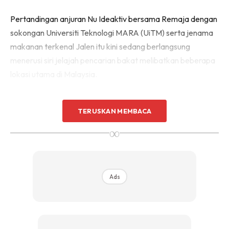
Pertandingan anjuran Nu Ideaktiv bersama Remaja dengan
sokongan Universiti Teknologi MARA (UiTM) serta jenama
makanan terkenal Jalen itu kini sedang berlangsung
menerusi siri jelajah pencarian bakat melibatkan beberapa
lokasi utama di Malaysia.
Platform Untuk Anak Muda Tunjuk
TERUSKAN MEMBACA
Bakat
∞
Lebih daripada sekadar pertandingan memasak biasa,
Jalen Star Chef 2 menjadi platform buat anak muda
mempersembahkan kreativiti, kemahiran teknikal dan
Ads
identiti masakan masing-masing di hadapan panel penilai.
Peserta bukan sahaja dinilai berdasarkan rasa hidangan
semata-mata, malah turut diuji dari aspek kreativiti,