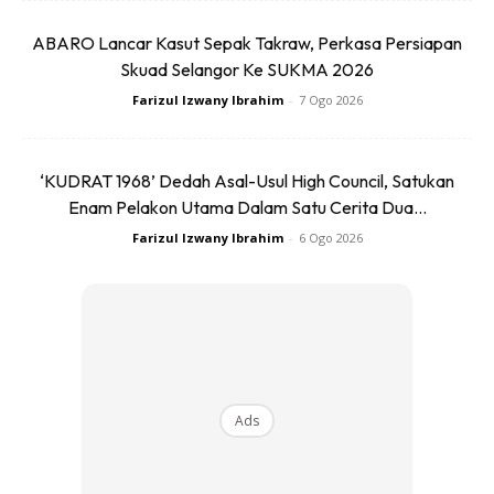
ABARO Lancar Kasut Sepak Takraw, Perkasa Persiapan
Skuad Selangor Ke SUKMA 2026
Farizul Izwany Ibrahim
-
7 Ogo 2026
‘KUDRAT 1968’ Dedah Asal-Usul High Council, Satukan
Enam Pelakon Utama Dalam Satu Cerita Dua...
Pusingan ini menyaksikan penyertaan sembilan pelajar
Farizul Izwany Ibrahim
-
6 Ogo 2026
daripada beberapa institusi pengajian tinggi termasuk
UiTM Dungun, Universiti Malaysia Kelantan dan University
College Bestari.
Ads