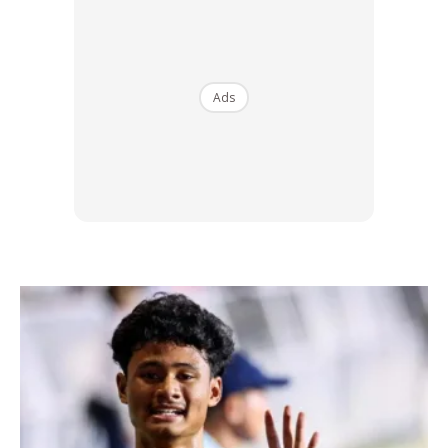
persembahan serta kemampuan mengolah idea moden
menggunakan produk keluaran Jalen.
Program ini secara tidak langsung memberi peluang kepada
Ads
peserta merasai sendiri pengalaman sebenar dunia
pertandingan kulinari profesional.
Dungun Jadi Destinasi Pertama
Jelajah pencarian bakat Jalen Star Chef 2 telah membuka
tirainya di Dungun, Terengganu yang menjadi lokasi
pertama bagi pusingan saringan awal.
Suasana pertandingan cukup meriah apabila peserta tampil
mempersembahkan pelbagai idea hidangan kreatif dengan
interpretasi tersendiri.