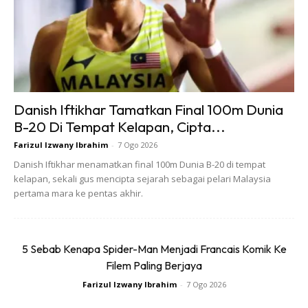
Danish Iftikhar Tamatkan Final 100m Dunia
B-20 Di Tempat Kelapan, Cipta...
Farizul Izwany Ibrahim
-
7 Ogo 2026
Danish Iftikhar menamatkan final 100m Dunia B-20 di tempat
kelapan, sekali gus mencipta sejarah sebagai pelari Malaysia
pertama mara ke pentas akhir.
Jika anda gemar memakai seluar jeans tapi dalam masa
5 Sebab Kenapa Spider-Man Menjadi Francais Komik Ke
yang sama anda mahu kelihatan segak, sebaiknya
Filem Paling Berjaya
padankan penampilan anda dengan kasut
Chukka
. Kasut ini
Farizul Izwany Ibrahim
-
7 Ogo 2026
menggunakan material yang lebih selesa.