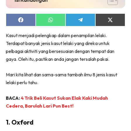
Share
Share
Share
Share
on
on
on
on
Facebook
WhatsApp
Telegram
X
Kasut menjadi pelengkap dalam penampilan lelaki.
(Twitter)
Terdapat banyak jenis kasut lelaki yang direka untuk
pelbagai aktiviti yang bersesuaian dengan tempat dan
gaya. Oleh itu, pastikan anda jangan tersalah pakai.
Mari kita lihat dan sama-sama tambah ilmu 8 jenis kasut
lelaki perlu tahu.
BACA:
4 Trik Beli Kasut Sukan Elak Kaki Mudah
Cedera, Barulah Lari Pun Best!
1. Oxford