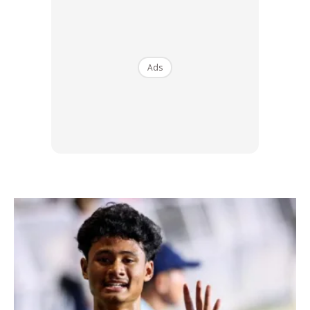
yang lebih lebar dan selesa. Kasut ini sesuai digayakan ke
majlis formal atau semi-kasual.
Ads
Ads
BACA:
Tak Perlu Lagi Gigit Kasut, Ini 10 Trik Mudah
Nak Elak Kaki Melecet!
3. Chukkas