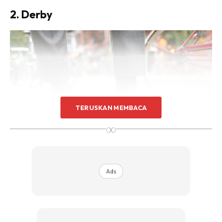
2. Derby
TERUSKAN MEMBACA
∞
Ads
Mungkin anda keliru antara kasut
Derby
dengan kasut
Oxford
. Kelainan pada kasut
Derby
terletak pada lubang
tali kasut yang lebih jarak, selain mempunyai lapisan atas