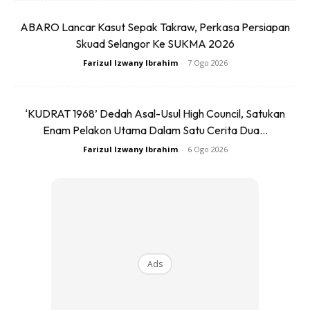
4. Monk Strap
ABARO Lancar Kasut Sepak Takraw, Perkasa Persiapan
Skuad Selangor Ke SUKMA 2026
Farizul Izwany Ibrahim
-
7 Ogo 2026
‘KUDRAT 1968’ Dedah Asal-Usul High Council, Satukan
Enam Pelakon Utama Dalam Satu Cerita Dua...
Farizul Izwany Ibrahim
-
6 Ogo 2026
Ads
Lelaki yang memakai kasut
Monk Strap
akan nampak lebih
bergaya dengan aura klasik. Bentuk kasut ini tidak ubah