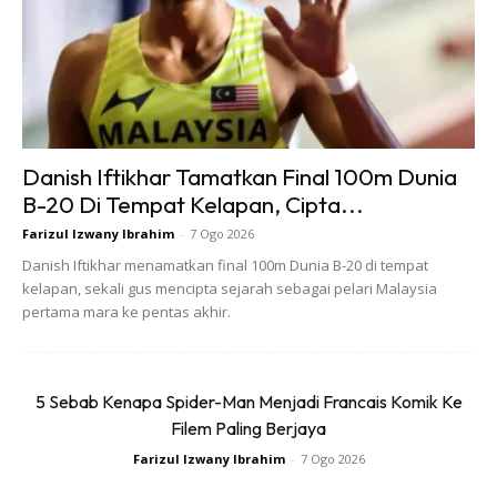
Danish Iftikhar Tamatkan Final 100m Dunia
B-20 Di Tempat Kelapan, Cipta...
Farizul Izwany Ibrahim
-
7 Ogo 2026
Danish Iftikhar menamatkan final 100m Dunia B-20 di tempat
kelapan, sekali gus mencipta sejarah sebagai pelari Malaysia
• Ini formulasi baru. Ramai tanya, apa beza dengan Actifast
pertama mara ke pentas akhir.
kalau dua-dua pantas keberkesanannya?
5 Sebab Kenapa Spider-Man Menjadi Francais Komik Ke
Filem Paling Berjaya
Farizul Izwany Ibrahim
-
7 Ogo 2026