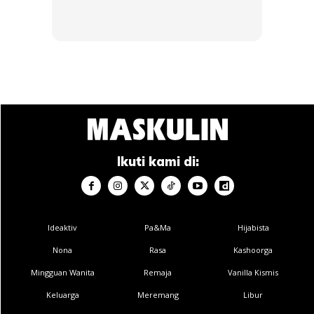
• Kelebihannya: pantas dan lebih selamat pada mereka
yang perlu mengawal pengambilan garam dalam diet
mereka.
PANADOL EXTRA
Ikuti kami di:
Ideaktiv
Pa&Ma
Hijabista
Nona
Rasa
Kashoorga
Mingguan Wanita
Remaja
Vanilla Kismis
Keluarga
Meremang
Libur