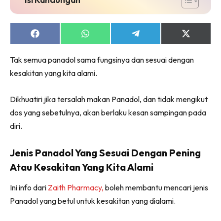
Share
Share
Share
Share
on
on
on
on
Facebook
WhatsApp
Telegram
X
Tak semua panadol sama fungsinya dan sesuai dengan
(Twitter)
kesakitan yang kita alami.
Dikhuatiri jika tersalah makan Panadol, dan tidak mengikut
dos yang sebetulnya, akan berlaku kesan sampingan pada
diri.
Jenis Panadol Yang Sesuai Dengan Pening
Atau Kesakitan Yang Kita Alami
Ini info dari
Zaith Pharmacy,
boleh membantu mencari jenis
Panadol yang betul untuk kesakitan yang dialami.