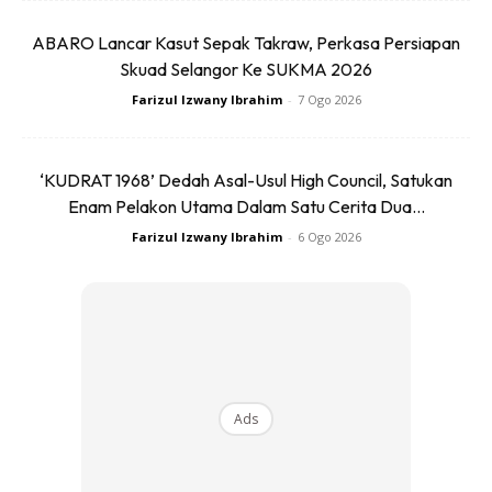
Ads
ABARO Lancar Kasut Sepak Takraw, Perkasa Persiapan
Skuad Selangor Ke SUKMA 2026
Farizul Izwany Ibrahim
-
7 Ogo 2026
‘KUDRAT 1968’ Dedah Asal-Usul High Council, Satukan
• Perbezaannya adalah, formulasi optizorb menggunakan
Enam Pelakon Utama Dalam Satu Cerita Dua...
kalsium karbonat dan asid alginik yang akan menguraikan
Farizul Izwany Ibrahim
-
6 Ogo 2026
kaplet ini dengan cepat. Maka PCM akan lebih mudah dan
cepat diserap.
Jenis Panadol Yang Sesuai Dengan Pening
Atau Kesakitan Yang Kita Alami
Ads
• Dinyatakan bahawa paras terapeutik seawal 15 minit,
berbanding panadol dengan formulasi biasa; 45 minit – 1
jam 15 minit.