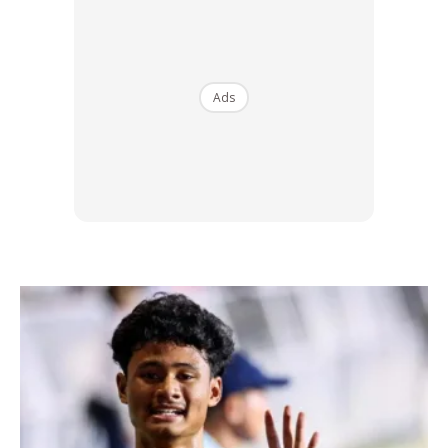
memerlukan dua kaplet diambil serentak untuk
mendapatkan jumlah sodium yang cukup. Kalau ambil satu
kaplet sahaja, keberkesanannya tidak jauh beza dengan
ambil yang regular.
Ads
• Setiap kaplet mengandungi 173mg sodium. So, hati-hati
bagi yang mempunyai masalah darah tinggi ya.
PANADOL OPTIZORB