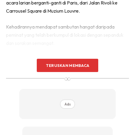
acara larian berganti-ganti di Paris, dari Jalan Rivoli ke
Carrousel Square di Muzium Louvre.
Kehadirannya mendapat sambutan hangat daripada
peminat yang telah berkumpul di lokasi dengan sepanduk
dan sorakan semangat.
Rasa terhormat dan bangga
TERUSKAN MEMBACA
Dalam wawancaranya dengan KBS News, Jin berkata,
∞
Ads
Ads