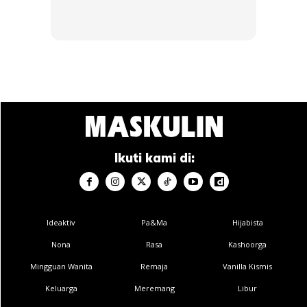
Melalui agensinya, Big Hit Music, Jin juga menyampaikan
harapannya agar atlet Korea Selatan mencapai kejayaan
dalam Olimpik dan Paralimpik Paris ke-17 yang akan
diadakan pada bulan Ogos nanti.
Anda mungkin berminat dengan
Ikuti kami di:
Ideaktiv
Pa&Ma
Hijabista
Nona
Rasa
Kashoorga
Mingguan Wanita
Remaja
Vanilla Kismis
Keluarga
Meremang
Libur
SHOPEE MY
SHOPEE MY