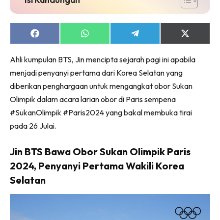
Share
Share
Share
Share
on
on
on
on
Facebook
WhatsApp
Telegram
X
‪Ahli kumpulan BTS, Jin mencipta sejarah pagi ini apabila
(Twitter)
menjadi penyanyi pertama dari Korea Selatan yang
diberikan penghargaan untuk mengangkat obor Sukan
Olimpik‬ dalam acara larian obor di Paris sempena
#SukanOlimpik
#Paris2024
yang bakal membuka tirai
pada 26 Julai.
Jin BTS Bawa Obor Sukan Olimpik Paris
2024, Penyanyi Pertama Wakili Korea
Selatan