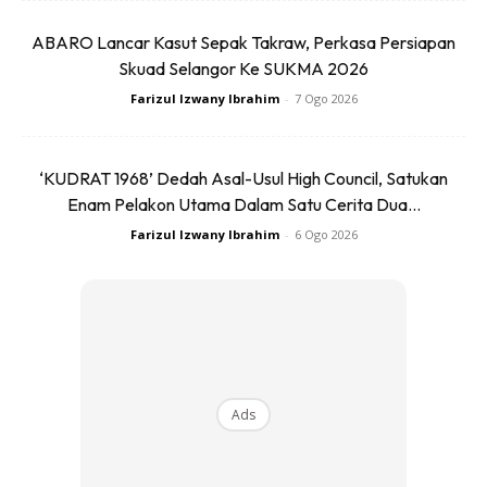
ABARO Lancar Kasut Sepak Takraw, Perkasa Persiapan
Skuad Selangor Ke SUKMA 2026
Farizul Izwany Ibrahim
-
7 Ogo 2026
“Saya amat berbangga untuk terlibat dalam larian obor
pada hari ini. Saya berterima kasih kepada ARMY dan
‘KUDRAT 1968’ Dedah Asal-Usul High Council, Satukan
kepada semua peminat yang menyokong saya hinggakan
Enam Pelakon Utama Dalam Satu Cerita Dua...
saya mampu mengangkat obor pada hari ini.”
Farizul Izwany Ibrahim
-
6 Ogo 2026
Ads
Ads