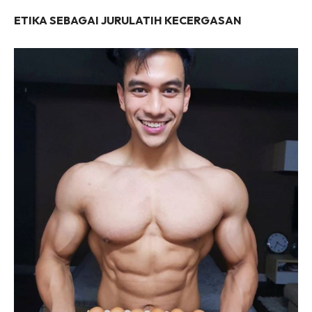
Facebook
WhatsApp
Telegram
X
ETIKA SEBAGAI JURULATIH KECERGASAN
(Twitter)