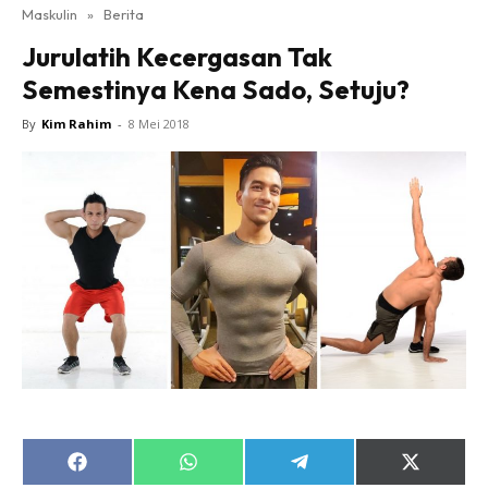
Maskulin
»
Berita
Jurulatih Kecergasan Tak
Semestinya Kena Sado, Setuju?
By
Kim Rahim
-
8 Mei 2018
Share
Share
Share
Share
on
on
on
on