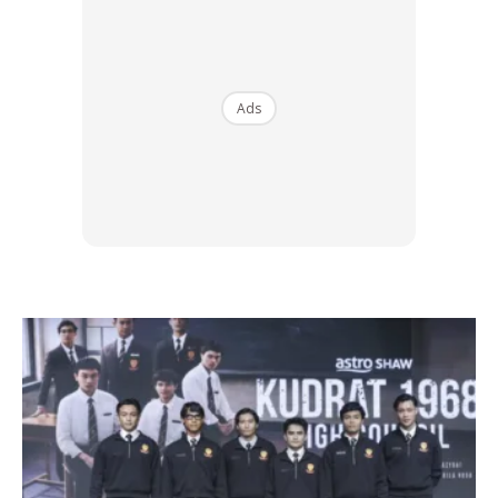
Ads
Kesilapan 2 : Latihan yang sama
Jurulatih kecergasan sepatutnya pakar dalam melatih
kecergasan. Kecergasan bermaksud kebolehan untuk
melakukan pelbagai komponen dan aktiviti. Terdapat lima
komponen kecergasan fizikal berasaskan kesihatan (health