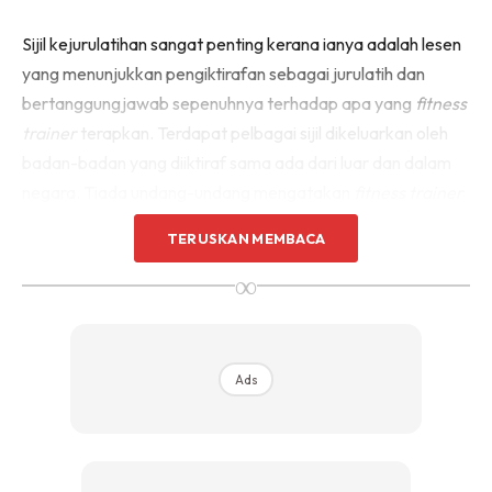
Sijil kejurulatihan sangat penting kerana ianya adalah lesen
yang menunjukkan pengiktirafan sebagai jurulatih dan
bertanggungjawab sepenuhnya terhadap apa yang
fitness
trainer
terapkan. Terdapat pelbagai sijil dikeluarkan oleh
badan-badan yang diiktiraf sama ada dari luar dan dalam
negara. Tiada undang-undang mengatakan
fitness trainer
wajib mempunyai sijil, tetapi sekiranya pelanggan anda
TERUSKAN MEMBACA
cedera dan saman anda, ini akan memburukkan lagi
∞
keadaan.
Ads