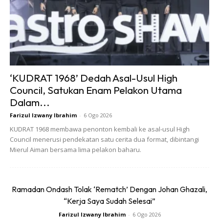
related fitness). Fitness trainer seharusnya mengamalkan
serta menerapkan lima komponen wajib ini dalam melatih
pelanggannya iaitu daya tahan kardiorispitori, kekuatan
otot, daya tahan otot, komposisi lemak badan, kelenturan
dan kelonggaran.
Fitness trainer
seharusnya kreatif dalam
merancang pelbagai latihan untuk pelanggannya. Sebuah
‘KUDRAT 1968’ Dedah Asal-Usul High
program latihan tidak akan dapat sesuai untuk semua
Council, Satukan Enam Pelakon Utama
kerana setiap orang mempunyai matlamat dan kebolehan
Dalam...
tersendiri. Adakah
fitness trainer
anda melatih anda
Farizul Izwany Ibrahim
-
6 Ogo 2026
dengan program yang sama bertahun-tahun?
KUDRAT 1968 membawa penonton kembali ke asal-usul High
Council menerusi pendekatan satu cerita dua format, dibintangi
Mierul Aiman bersama lima pelakon baharu.
Ramadan Ondash Tolak ‘Rematch’ Dengan Johan Ghazali,
“Kerja Saya Sudah Selesai”
Farizul Izwany Ibrahim
-
6 Ogo 2026