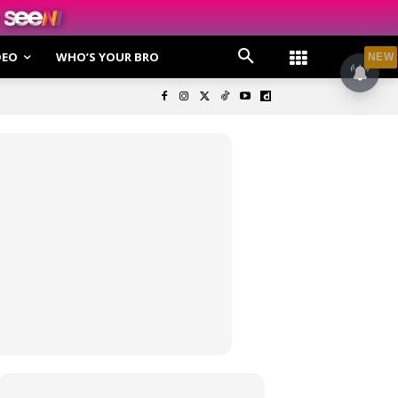
DEO
WHO’S YOUR BRO
NEW
olisi Privasi