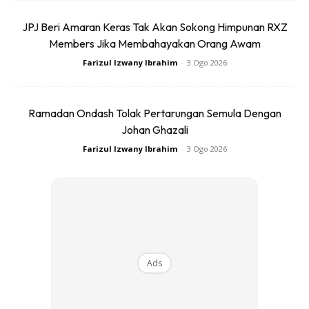
iaitu tiada istilah berpuas hati.
JPJ Beri Amaran Keras Tak Akan Sokong Himpunan RXZ
Members Jika Membahayakan Orang Awam
Kejayaan hari ini adalah motivasi untuk mengejar kejayaan
Farizul Izwany Ibrahim
-
3 Ogo 2026
yang lebih besar esok. Ini adalah prinsip penting bagi
individu yang bercita-cita tinggi; momentum kejayaan perlu
dikekalkan, dan sasaran baharu perlu segera ditetapkan.
Ramadan Ondash Tolak Pertarungan Semula Dengan
Johan Ghazali
Farizul Izwany Ibrahim
-
3 Ogo 2026
Ads
Ads