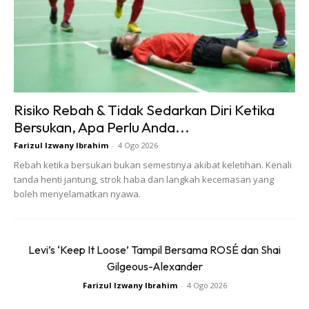
Excuses. All Teams Win Games But In The
End There’s Only One Champion. That’s
What History Remembers And This Applies
To Next…
Pic.twitter.com/pT9QZAc4Z9
— Mohamed Salah (@MoSalah)
April 29,
Risiko Rebah & Tidak Sedarkan Diri Ketika
2025
Bersukan, Apa Perlu Anda...
Farizul Izwany Ibrahim
-
4 Ogo 2026
Rebah ketika bersukan bukan semestinya akibat keletihan. Kenali
tanda henti jantung, strok haba dan langkah kecemasan yang
Mo Salah bakal menamatkan musim ini besar kemungkinan
boleh menyelamatkan nyawa.
sebagai penjaring gol terbanyak dan pembuat
assist
terbanyak, tidak membiarkan kejayaan semasa mengaburi
pandangan ke hadapan.
Levi’s ‘Keep It Loose’ Tampil Bersama ROSÉ dan Shai
Gilgeous-Alexander
Dengan penuh tekad, beliau menegaskan, “Musim depan
Farizul Izwany Ibrahim
-
4 Ogo 2026
juga”. Frasa ringkas ini membawa maksud yang mendalam