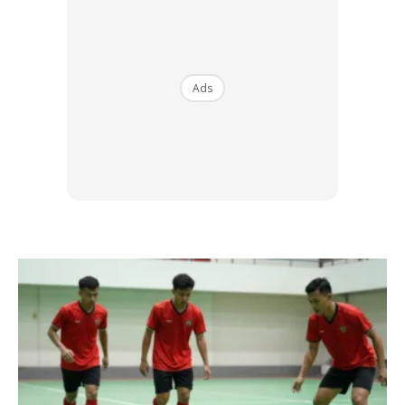
Ads
Ads
This Is What We Wanted To Deliver To Our
Fans More Than Anything. This Is A Club
That Should Always Compete For
Everything And Be Right At The Top. No