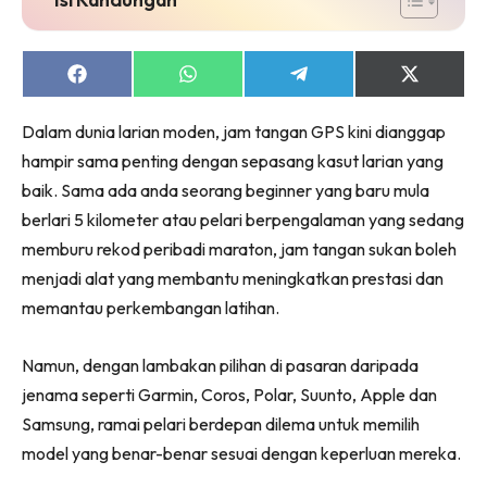
Share
Share
Share
Share
on
on
on
on
Facebook
WhatsApp
Telegram
X
Dalam dunia larian moden, jam tangan GPS kini dianggap
(Twitter)
hampir sama penting dengan sepasang kasut larian yang
baik. Sama ada anda seorang beginner yang baru mula
berlari 5 kilometer atau pelari berpengalaman yang sedang
memburu rekod peribadi maraton, jam tangan sukan boleh
menjadi alat yang membantu meningkatkan prestasi dan
memantau perkembangan latihan.
Namun, dengan lambakan pilihan di pasaran daripada
jenama seperti Garmin, Coros, Polar, Suunto, Apple dan
Samsung, ramai pelari berdepan dilema untuk memilih
model yang benar-benar sesuai dengan keperluan mereka.