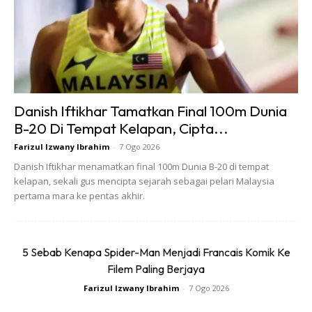
mungkin sudah mencukupi.
Namun bagi mereka yang menjalani latihan maraton, ultra
trail atau aktiviti luar yang panjang, hayat bateri menjadi
faktor kritikal.
Danish Iftikhar Tamatkan Final 100m Dunia
Sebagai contoh, sesetengah model premium mampu
B-20 Di Tempat Kelapan, Cipta...
bertahan sehingga lebih 30 jam dalam mod GPS penuh,
Farizul Izwany Ibrahim
-
7 Ogo 2026
manakala model tertentu boleh mencapai lebih 100 jam
Danish Iftikhar menamatkan final 100m Dunia B-20 di tempat
dalam mod penjimatan kuasa.
kelapan, sekali gus mencipta sejarah sebagai pelari Malaysia
pertama mara ke pentas akhir.
5 Sebab Kenapa Spider-Man Menjadi Francais Komik Ke
Filem Paling Berjaya
Farizul Izwany Ibrahim
-
7 Ogo 2026
Ads