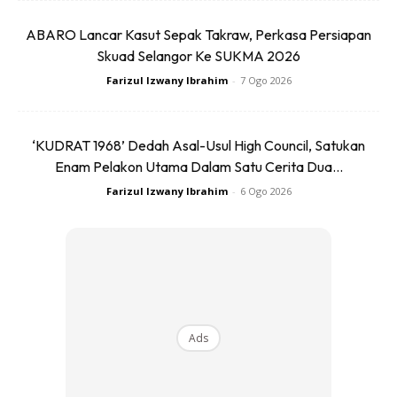
ABARO Lancar Kasut Sepak Takraw, Perkasa Persiapan
Skuad Selangor Ke SUKMA 2026
Farizul Izwany Ibrahim
-
7 Ogo 2026
Tiada siapa mahu jam tangan kehabisan bateri ketika
berada di kilometer ke-35 maraton atau ketika mendaki
‘KUDRAT 1968’ Dedah Asal-Usul High Council, Satukan
Enam Pelakon Utama Dalam Satu Cerita Dua...
gunung.
Farizul Izwany Ibrahim
-
6 Ogo 2026
3. Data Yang Ditawarkan Perlu
Sesuai Dengan Keperluan
Tidak semua pelari memerlukan data yang terlalu
kompleks.
Ads
Bagi beginner, maklumat asas seperti pace, jarak, masa