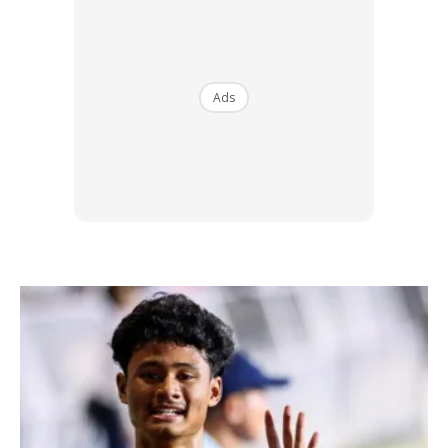
Ads
2. Hayat Bateri Menentukan
Keselesaan Penggunaan
Ramai pembeli terlalu fokus kepada reka bentuk sehingga
terlupa tentang hayat bateri.
Bagi pelari yang hanya melakukan larian santai beberapa
kali seminggu, bateri yang bertahan tiga hingga lima hari