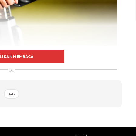
USKAN MEMBACA
∞
ang lain, spin bike tidak memberikan stres yang tinggi
m masa sama, ia mampu menjadi alat untuk senaman
Ads
elakukan senaman menggunakan spin bike.