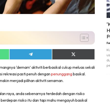
‘
H
P
Fa
KU
us
Share
Share
on
on
du
App
Telegram
X
pe
mangnya ‘demam’ aktiviti berbasikal cukup meluas sekali
(Twitter)
asi rekreasi pasti penuh dengan
penunggang
basikal.
kin menjadi pilihan aktiviti senaman.
alan raya, anda sebenarnya terdedah dengan risiko
berdepan risiko itu dan tapi mahu mengayuh basikal