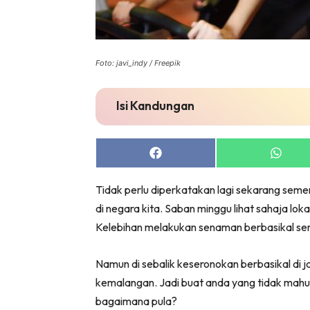
Foto: javi_indy / Freepik
Isi Kandungan
Share
Share
on
on
Facebook
Whats
Tidak perlu diperkatakan lagi sekarang seme
di negara kita. Saban minggu lihat sahaja lok
Kelebihan melakukan senaman berbasikal sema
Namun di sebalik keseronokan berbasikal di j
kemalangan. Jadi buat anda yang tidak mahu 
bagaimana pula?