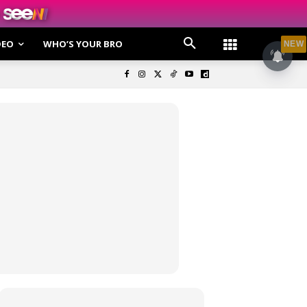
DEO
WHO’S YOUR BRO
NEW
olisi Privasi