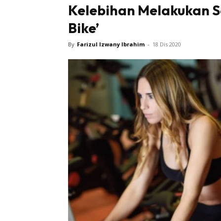
Kelebihan Melakukan 
Bike’
By
Farizul Izwany Ibrahim
-
18 Dis 2020