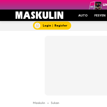
AUTO
FESYEN
Login
|
Register
Maskulin
»
Sukan