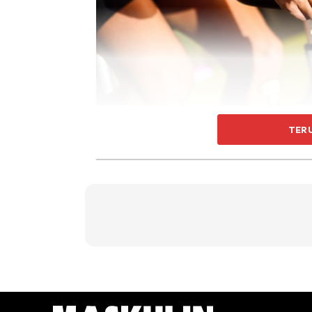
Foto: javi_indy / Freepik
TER
Berbanding dengan peralatan senaman kardio y
kepada sendi dan anggota badan. Tapi dala
aerobik yang baik.
Kali ini MASKULIN ingin kongsi kelebihan m