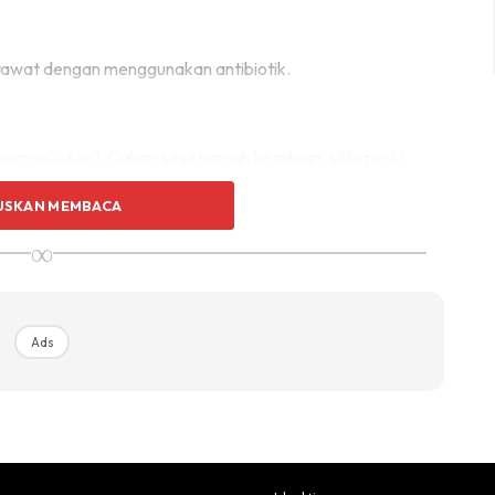
rawat dengan menggunakan antibiotik.
ma pallidum
). Dalam sesetengah keadaan, siflis perlu
ianya boleh mengakibatkan kesan jangka masa panjang
USKAN MEMBACA
∞
Ads