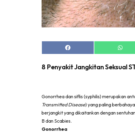
Share
Share
on
on
Facebook
Whats
8 Penyakit Jangkitan Seksual 
Gonorrhea dan siflis (syphilis) merupakan ant
Transmitted Disease
) yang paling berbahaya.
berjangkit yang dikaitankan dengan sentuhan 
B dan Scabies.
Gonorrhea