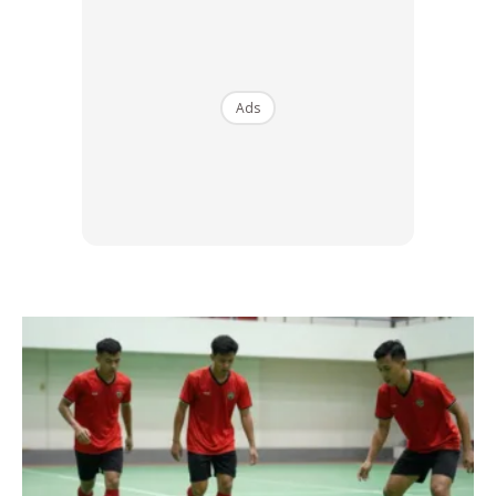
Selain faktor tidur itu sendiri, gaya hidup kita juga
memainkan peranan besar.
Ads
Ads
Pengambilan kopi atau teh pada lewat malam, penggunaan
telefon bimbit sebelum tidur, malah tidur terlalu lewat
menyebabkan jam biologikal tubuh atau
circadian rhythm