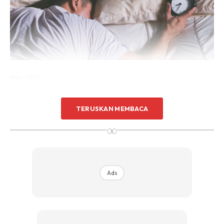
Foto : SAYS
Inilah fasa paling penting kerana ketika itulah sel tubuh
TERUSKAN MEMBACA
diperbaiki, hormon diseimbangkan dan tenaga dipulihkan.
∞
Jadi, walaupun tidur 8 jam, jika kualiti tidur rendah, anda
tetap akan bangun dengan rasa penat.
Ads
Gaya Hidup Harian Yang
Mengganggu Ritma Tidur