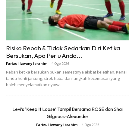
menjadi bercelaru.
Apabila jam dalaman ini terganggu, otak sukar berehat
sepenuhnya.
Akibatnya, tidur jadi ringan dan tidak memberikan kesan
Risiko Rebah & Tidak Sedarkan Diri Ketika
pemulihan tenaga yang optimum.
Bersukan, Apa Perlu Anda...
Farizul Izwany Ibrahim
-
4 Ogo 2026
Tekanan Minda & Stres Yang Tidak
Rebah ketika bersukan bukan semestinya akibat keletihan. Kenali
Dilepaskan
tanda henti jantung, strok haba dan langkah kecemasan yang
boleh menyelamatkan nyawa.
Ramai orang tidur dengan fikiran yang masih sarat dengan
masalah kerja, kewangan atau kehidupan peribadi.
Levi’s ‘Keep It Loose’ Tampil Bersama ROSÉ dan Shai
Gilgeous-Alexander
Walaupun mata terpejam, otak sebenarnya masih aktif
Farizul Izwany Ibrahim
-
4 Ogo 2026
‘bekerja’. Keadaan ini membuatkan tidur anda tidak