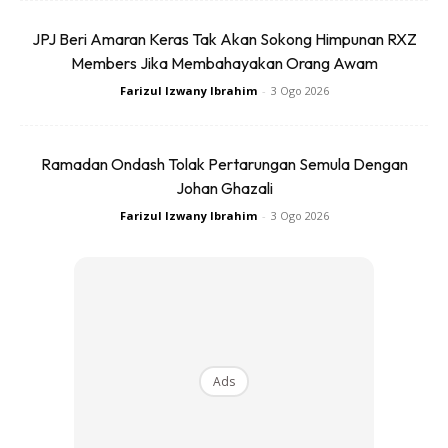
mendalam dan badan tidak benar-benar berehat.
JPJ Beri Amaran Keras Tak Akan Sokong Himpunan RXZ
Members Jika Membahayakan Orang Awam
Farizul Izwany Ibrahim
-
3 Ogo 2026
Ramadan Ondash Tolak Pertarungan Semula Dengan
Ads
Johan Ghazali
Farizul Izwany Ibrahim
-
3 Ogo 2026
Sebab itu, bangun pagi terasa lemah, malah ada yang sakit
kepala.
Ads