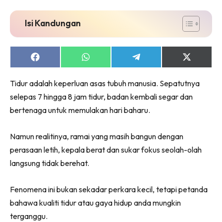
Isi Kandungan
Share
Share
Share
Share
on
on
on
on
Facebook
WhatsApp
Telegram
X
Tidur adalah keperluan asas tubuh manusia. Sepatutnya
(Twitter)
selepas 7 hingga 8 jam tidur, badan kembali segar dan
bertenaga untuk memulakan hari baharu.
Namun realitinya, ramai yang masih bangun dengan
perasaan letih, kepala berat dan sukar fokus seolah-olah
langsung tidak berehat.
Fenomena ini bukan sekadar perkara kecil, tetapi petanda
bahawa kualiti tidur atau gaya hidup anda mungkin
terganggu.