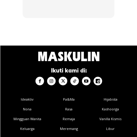
Foto : HealthTrip
Ikuti kami di:
Masalah Kesihatan Tersembunyi
Ideaktiv
Pa&Ma
Hijabista
Kadangkala rasa letih selepas bangun tidur bukan hanya
Nona
Rasa
Kashoorga
soal gaya hidup, tetapi tanda awal kepada masalah
Mingguan Wanita
Remaja
Vanilla Kismis
kesihatan.
Keluarga
Meremang
Libur