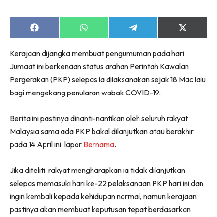
Share
Share
Share
Share
on
on
on
on
Facebook
WhatsApp
Telegram
X
Kerajaan dijangka membuat pengumuman pada hari
(Twitter)
Jumaat ini berkenaan status arahan Perintah Kawalan
Pergerakan (PKP) selepas ia dilaksanakan sejak 18 Mac lalu
bagi mengekang penularan wabak COVID-19.
Berita ini pastinya dinanti-nantikan oleh seluruh rakyat
Malaysia sama ada PKP bakal dilanjutkan atau berakhir
pada 14 April ini, lapor
Bernama
.
Jika diteliti, rakyat mengharapkan ia tidak dilanjutkan
selepas memasuki hari ke-22 pelaksanaan PKP hari ini dan
ingin kembali kepada kehidupan normal, namun kerajaan
pastinya akan membuat keputusan tepat berdasarkan