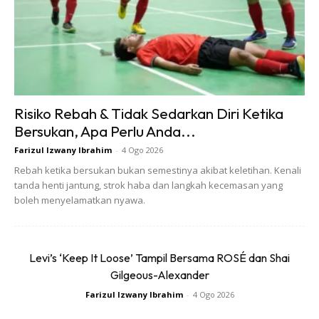
Pastinya operasi itu penting kerana kini terdapat satu lagi
lokasi di bawah Perintah Kawalan Pergerakan
Diperketatkan (PKPD), yang terbaharu bangunan Malayan
Mansion dan Selangor Mansion di sini.
Risiko Rebah & Tidak Sedarkan Diri Ketika
Bersukan, Apa Perlu Anda...
Farizul Izwany Ibrahim
-
4 Ogo 2026
Rebah ketika bersukan bukan semestinya akibat keletihan. Kenali
tanda henti jantung, strok haba dan langkah kecemasan yang
Ads
boleh menyelamatkan nyawa.
Levi’s ‘Keep It Loose’ Tampil Bersama ROSÉ dan Shai
Gilgeous-Alexander
Farizul Izwany Ibrahim
-
4 Ogo 2026
Sebelum ini, kerajaan melaksanakan PKPD di tiga kawasan