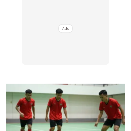
Ads
Foto: Bernama
Menyentuh mengenai operasi sanitasi awam COVID-19,
Menteri Kanan (Kluster Keselamatan), Datuk Seri Ismail
Sabri Yaakob, berkata kerajaan melalui Kementerian
Perumahan dan Kerajaan Tempatan (KPKT) telah
melakukan 666 operasi sanitasi di 79 zon termasuk
kesemua 18 Zon Merah.
Dalam tempoh itu, bangunan kerajaan dan Projek
Perumahan Rakyat (PPR) turut dinyah cemar
termasuk 24,077 unit rumah PPR.