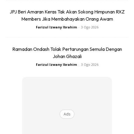
iaitu Simpang Renggam, Kluang, Johor; Sungai Lui, Hulu
Langat, Selangor, dan Menara City One, Jalan Munshi
JPJ Beri Amaran Keras Tak Akan Sokong Himpunan RXZ
Abdullah, Kuala Lumpur.
Members Jika Membahayakan Orang Awam
Farizul Izwany Ibrahim
-
3 Ogo 2026
Di sebalik segala usaha itu, rakyat dan syarikat korporat
turut bersama-sama kerajaan membantu membendung
Ramadan Ondash Tolak Pertarungan Semula Dengan
wabak COVID-19 termasuk melalui sumbangan
Johan Ghazali
kepada Tabung COVID-19 yang kini mencecah RM22.6 juta
Farizul Izwany Ibrahim
-
3 Ogo 2026
untuk disalurkan kepada pihak yang berkenaan.
Perdana Menteri, Tan Sri Muhyiddin Yassin melalui hantaran
di laman Facebooknya, berkata sehingga Isnin lalu,
sejumlah RM5.68 juta dana daripada tabung itu disalurkan
kepada Yayasan Kebajikan Negara (YKN) bagi tujuan
pembelian barangan keperluan harian untuk disumbangkan
Ads
kepada mereka yang terjejas akibat wabak tersebut.