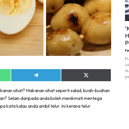
‘
H
P
Fa
KU
us
du
pe
Share
Share
on
on
App
Telegram
X
kanan sihat? Makanan sihat seperti salad, buah-buahan
(Twitter)
n kan? Selain daripada anda boleh menikmati mentega
 kata kalau anda ambil telur. Ini kerana telur