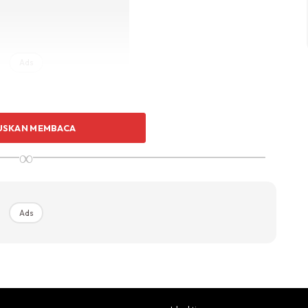
Ads
USKAN MEMBACA
∞
lur juga mengandungi khasiat mineral seperti selenium,
Ads
kan perjalanan darah.