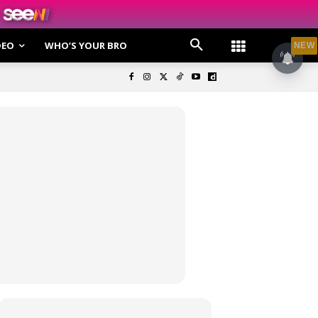
DEO
WHO’S YOUR BRO
NEW
olisi Privasi