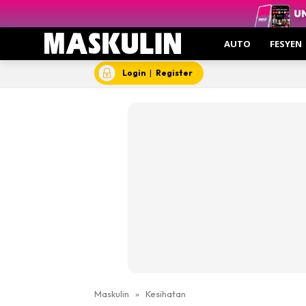
AUTO
FESYEN
Login
|
Register
Maskulin
»
Kesihatan