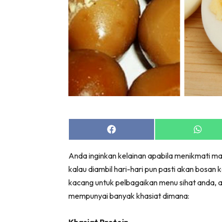
Share
Share
on
on
Facebook
Whats
Anda inginkan kelainan apabila menikmati ma
kalau diambil hari-hari pun pasti akan bosa
kacang untuk pelbagaikan menu sihat anda, apa
mempunyai banyak khasiat dimana: