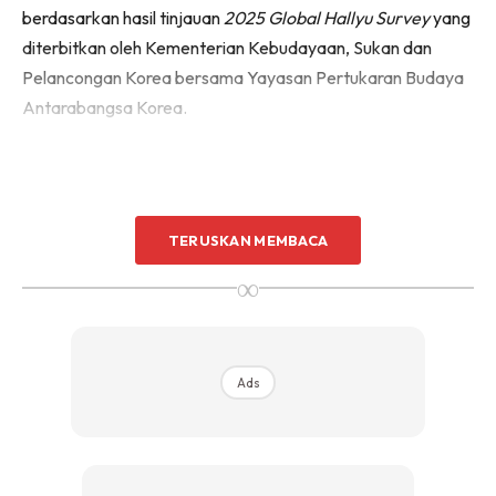
berdasarkan hasil tinjauan
2025 Global Hallyu Survey
yang
diterbitkan oleh Kementerian Kebudayaan, Sukan dan
Pelancongan Korea bersama Yayasan Pertukaran Budaya
Antarabangsa Korea.
TERUSKAN MEMBACA
∞
Ads
Ads