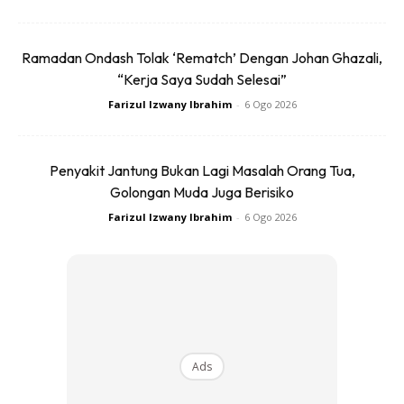
Ramadan Ondash Tolak ‘Rematch’ Dengan Johan Ghazali,
Antara selebriti Korea lain yang turut tersenarai ialah Gong
“Kerja Saya Sudah Selesai”
Yoo dan Song Hye Kyo, yang masing-masing menerima
Farizul Izwany Ibrahim
-
6 Ogo 2026
2.4% undian daripada para responden.
Penyakit Jantung Bukan Lagi Masalah Orang Tua,
Golongan Muda Juga Berisiko
Farizul Izwany Ibrahim
-
6 Ogo 2026
Ads
Ads