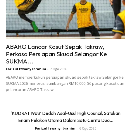
Tinjauan tersebut menilai tahap penglibatan global
terhadap kandungan budaya Korea. Ia dijalankan antara 29
November hingga 27 Disember 2024 dan melibatkan
seramai 26,400 responden dari 28 buah negara. Keputusan
ABARO Lancar Kasut Sepak Takraw,
rasmi telah diumumkan pada 7 April 2025.
Perkasa Persiapan Skuad Selangor Ke
SUKMA...
Farizul Izwany Ibrahim
-
7 Ogo 2026
Lee Min Ho Berjaya Meraih Tempat
ABARO memperkukuh persiapan skuad sepak takraw Selangor ke
Pertama Dengan 7.0% Jumlah Undian,
SUKMA 2026 menerusi sumbangan RM10,000, 56 pasang kasut dan
Sekali Gus Menarik Perhatian Peminat
pelancaran ABARO Takraw.
Dari Seluruh Asia, Amerika Utara,
Eropah, Hingga Ke Timur Tengah. Ini
Membuktikan Daya Tarikan Global
‘KUDRAT 1968’ Dedah Asal-Usul High Council, Satukan
Yang Dimilikinya Masih Kukuh Dan
Enam Pelakon Utama Dalam Satu Cerita Dua...
Relevan.
Farizul Izwany Ibrahim
-
6 Ogo 2026