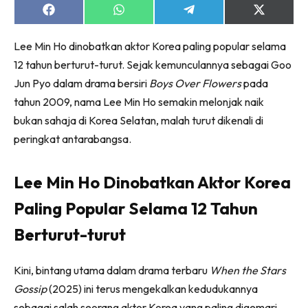
Share
Share
Share
Share
on
on
on
on
Facebook
WhatsApp
Telegram
X
Lee Min Ho dinobatkan aktor Korea paling popular selama
(Twitter)
12 tahun berturut-turut. Sejak kemunculannya sebagai Goo
Jun Pyo dalam drama bersiri
Boys Over Flowers
pada
tahun 2009, nama Lee Min Ho semakin melonjak naik
bukan sahaja di Korea Selatan, malah turut dikenali di
peringkat antarabangsa.
Lee Min Ho Dinobatkan Aktor Korea
Paling Popular Selama 12 Tahun
Berturut-turut
Kini, bintang utama dalam drama terbaru
When the Stars
Gossip
(2025) ini terus mengekalkan kedudukannya
sebagai salah seorang aktor Korea yang paling digemari