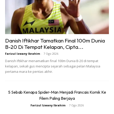
Dagestan.
Danish Iftikhar Tamatkan Final 100m Dunia
B-20 Di Tempat Kelapan, Cipta...
Farizul Izwany Ibrahim
-
7 Ogo 2026
Danish Iftikhar menamatkan final 100m Dunia B-20 di tempat
kelapan, sekali gus mencipta sejarah sebagai pelari Malaysia
pertama mara ke pentas akhir.
Khabib bersama bapa insan penting dalam karier dan hidupnya,
5 Sebab Kenapa Spider-Man Menjadi Francais Komik Ke
2
Filem Paling Berjaya
Farizul Izwany Ibrahim
-
7 Ogo 2026
Pada usia remaja, Khabib meraih pelbagai kejuaraan dan