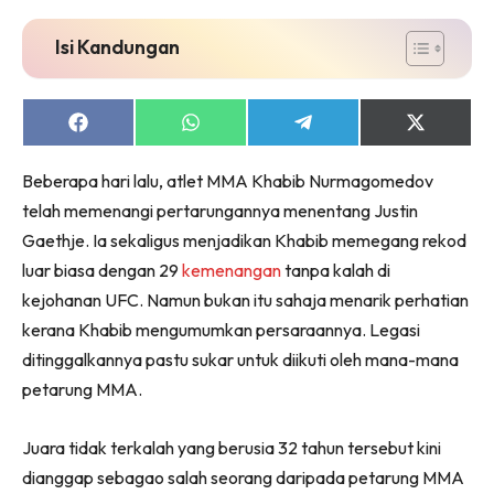
Isi Kandungan
Share
Share
Share
Share
on
on
on
on
Facebook
WhatsApp
Telegram
X
Beberapa hari lalu, atlet MMA Khabib Nurmagomedov
(Twitter)
telah memenangi pertarungannya menentang Justin
Gaethje. Ia sekaligus menjadikan Khabib memegang rekod
luar biasa dengan 29
kemenangan
tanpa kalah di
kejohanan UFC. Namun bukan itu sahaja menarik perhatian
kerana Khabib mengumumkan persaraannya. Legasi
ditinggalkannya pastu sukar untuk diikuti oleh mana-mana
petarung MMA.
Juara tidak terkalah yang berusia 32 tahun tersebut kini
dianggap sebagao salah seorang daripada petarung MMA