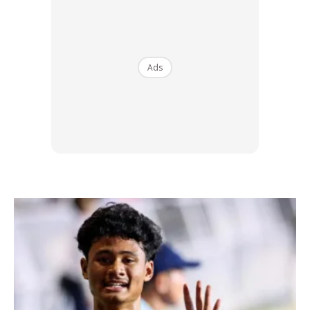
anda tidak tahu.
Ads
Ads
1
Khabib mula berlatih gusti bebas sejak berusia 6 tahun
dibawah latihan bapanya, Abdulmanap Nurmagomedov.
Beliau merupakan salah seorang pakar judo dan kombat di