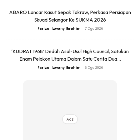
kejayaan dalam pelbagai disiplin gusti dan seni bela diri
ABARO Lancar Kasut Sepak Takraw, Perkasa Persiapan
seperti judo, kombat sambo, pankration dan gusti greko-
Skuad Selangor Ke SUKMA 2026
roman.
Farizul Izwany Ibrahim
-
7 Ogo 2026
3
‘KUDRAT 1968’ Dedah Asal-Usul High Council, Satukan
Sangat meminati bola sepak. Selain seni mempertahankan
Enam Pelakon Utama Dalam Satu Cerita Dua...
diri, Khabib juga gemar bermain bola sepak. Pasukan
Farizul Izwany Ibrahim
-
6 Ogo 2026
kegemarannya ialah Anzhi Makhachkala dan juga Real
Madrid.
Ads
Ads