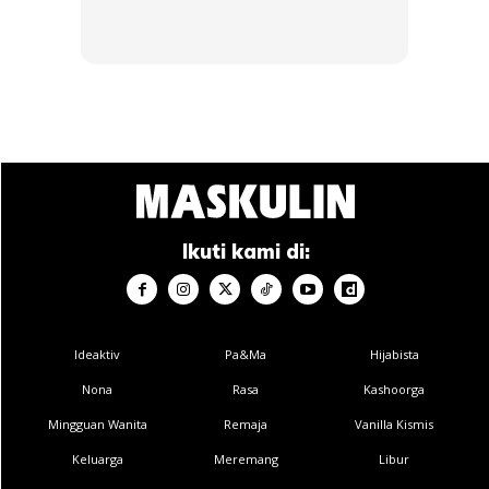
4
Khabib dikenali sebagai seorang atlet beragama Islam yang
Ikuti kami di:
cukup taat. Dia tidak pernah mengambil bahagian dalam
pertarungan sepanjang Ramadan. Malah dalam setiap
ucapannya tak pernah lekang dengan ucapan
‘Alhamdulillah’.
Ideaktiv
Pa&Ma
Hijabista
Nona
Rasa
Kashoorga
Mingguan Wanita
Remaja
Vanilla Kismis
Keluarga
Meremang
Libur