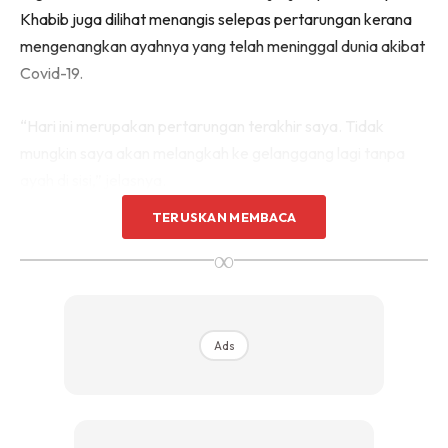
Khabib juga dilihat menangis selepas pertarungan kerana
mengenangkan ayahnya yang telah meninggal dunia akibat
Covid-19.
“Hari ini merupakan pertarungan terakhir saya. Tidak
mungkin saya akan melangkah ke gelanggang lagi tanpa
ayah di sisi,” jelasnya.
TERUSKAN MEMBACA
Persaraan tersebut telah mendapat reaksi yang cukup
∞
mengejutkan daripada peminat dan juga bintang sukan
yang lain. Rata-rata melahirkan rasa kagum dan terharu
dengan pencapaian yang telah diperolehinya sepanjang
karier dalam MMA.
Ads
Bersempena persaraan Khabib, MASKULIN kongsikan
beberapa fakta menarik tentang dirinya yang mungkin