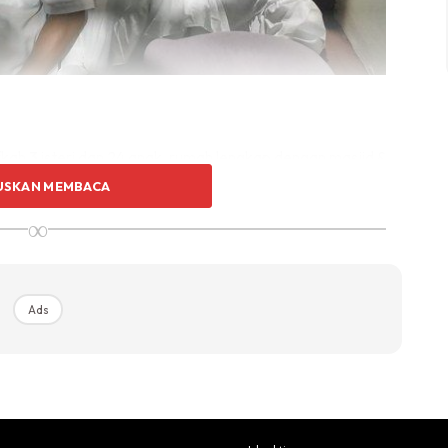
kah 3 isteri dan 24 anak, rumah lengkap dengan masjid &
USKAN MEMBACA
∞
mah tangga
 kerana lelaki yang dikenali sebagai Umar Key Ohoiten
lkan kebahagiaan rumah tangga.
Ads