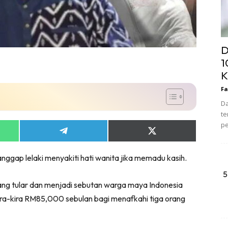
D
1
K
Fa
Da
te
pe
Share
Share
on
on
App
Telegram
X
nggap lelaki menyakiti hati wanita jika memadu kasih.
(Twitter)
5
ang tular dan menjadi sebutan warga maya Indonesia
ira-kira RM85,000 sebulan bagi menafkahi tiga orang