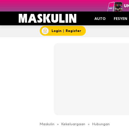
AUTO
FESYEN
Login
|
Register
Maskulin
»
Kekeluargaan
»
Hubungan