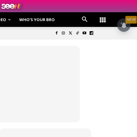
DEO
WHO’S YOUR BRO
NEW
olisi Privasi