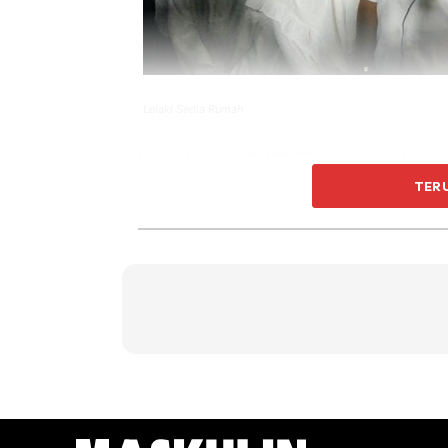
Lelaki Sedia Rumah
Lelaki itu keluar RM85,000 sebulan untuk naf
kolam renang.
TER
Rahsia kekalkan kebahagiaan ru
Apa yang membuatkan netizen kagum mungkin
itu telah mendedahkan rahsia bagi mengeka