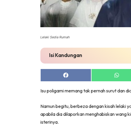
Lelaki Sedia Rumah
Isi Kandungan
Share
Share
on
on
Facebook
Whats
Isu poligami memang tak pernah surut dan dia
Namun begitu, berbeza dengan kisah lelaki y
apabila dia dilaporkan menghabiskan wang k
isterinya.