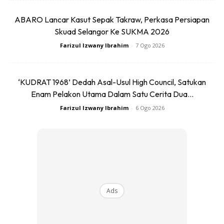
ABARO Lancar Kasut Sepak Takraw, Perkasa Persiapan
Skuad Selangor Ke SUKMA 2026
Ramai di kalangan kita tidak berapa suka makan daun
Farizul Izwany Ibrahim
-
7 Ogo 2026
saderi kerana aromanya yang agak kuat. Namun di sebalik
bauannya itu, jika ia dicampurkan ke dalam menu masakan
seperti sup, soto atau salad, akan membangkitkan selera.
‘KUDRAT 1968’ Dedah Asal-Usul High Council, Satukan
Batang saderi juga amat baik dan menyihatkan kerana
Enam Pelakon Utama Dalam Satu Cerita Dua...
mengandungi rendah kalori, selain kaya dengan air dan
Farizul Izwany Ibrahim
-
6 Ogo 2026
serat.
Teh hijau
Ads