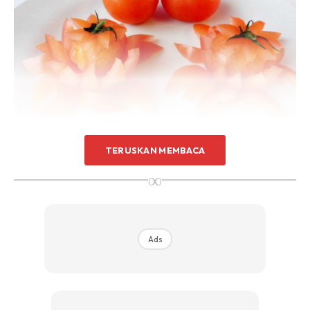
Tomato boleh dipelbagaikan cara hidangannya sama ada
TERUSKAN MEMBACA
boleh terus dimakan begitu sahaja, dibuat jus, sos, masakan
∞
bergoreng atau berkuah, dibuat sambal goreng mahupun
dijadikan salad. Buah tomato kaya dengan pelbagai jenis
vitamin seperti A, C, K, Asid folat dan potasium.
Ads
Dengan pelbagai kandungan yang dimilikinya,
mengamalkan pengambilan buah tomato akan
meningkatkan daya ketahanan tubuh anda.