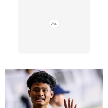
Tomato juga mengandungi ‘naicin’ dan kaya serat yang
boleh menurunkan kolesterol jahat seterusnya
menstabilkan kadar kolesterol dalam tubuh. Selain itu,
Ads
tomato juga menjadi sumber vitamin B6 yang boleh
menjaga sel-sel darah merah daripada kerosakan.
Ia juga kaya dengan kalium yang boleh menstabilkan
tekanan darah. Mengambil jus tomato bukan sekadar
menyihatkan, malah membuatkan anda kekal langsing!
BACA: 4 Tip Senaman Bagaimana Nak ‘Bina’ Otot
Lengan Berketul Bak Superhero, Thor!
Daun Saderi