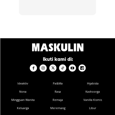
Banyak kajian yang menunjukkan teh hijau sangat
berkhasiat, antaranya hasil kajian yang dijalankan di Jurnal
Antarabangsa Obesiti, Polyphenol mendapati teh hijau
Ikuti kami di:
dapat menjaga berat badan dengan lebih stabil dan boleh
meningkatkan metabolisme.
Teh hijau juga antara penyelesaian yang dicari bagi
Ideaktiv
Pa&Ma
Hijabista
kebanyakan orang dalam program pengurusan badan.
Nona
Rasa
Kashoorga
Beberapa kajian membuktikan ekstrak cannatic dan asid
Mingguan Wanita
Remaja
Vanilla Kismis
gymnemic dalam teh baik untuk mengurangkan keinginan
anda untuk mengambil makanan manis.
Keluarga
Meremang
Libur