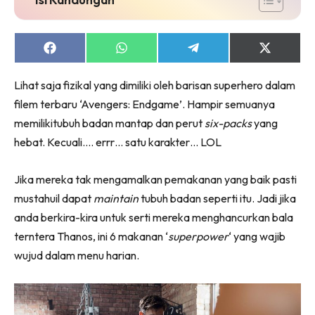
Share
Share
Share
Share
on
on
on
on
Facebook
WhatsApp
Telegram
X
Lihat saja fizikal yang dimiliki oleh barisan superhero dalam
(Twitter)
filem terbaru ‘Avengers: Endgame’. Hampir semuanya
memilikitubuh badan mantap dan perut
six-packs
yang
hebat. Kecuali…. errr… satu karakter… LOL
Jika mereka tak mengamalkan pemakanan yang baik pasti
mustahuil dapat
maintain
tubuh badan seperti itu. Jadi jika
anda berkira-kira untuk serti mereka menghancurkan bala
terntera Thanos, ini 6 makanan ‘
superpower
‘ yang wajib
wujud dalam menu harian.