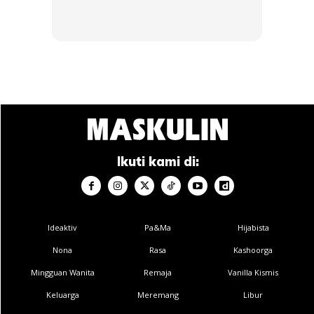
B...
RM14.6
RM24
RM14.6
RM49
Buy Now
Buy Now
1
/
5
❮
❯
5. Menguatkan tulang
Ikuti kami di:
Meskipun pisang tidak mengandungi kalsium, ia dapat
membantu meningkatkan penyerapan mineral dengan
bantuan fruktooligosakarida. Malah pisang juga membantu
untuk meningkatkan kemampuan tubuh untuk menyerap
Ideaktiv
Pa&Ma
Hijabista
kalsium.
Nona
Rasa
Kashoorga
Mingguan Wanita
Remaja
Vanilla Kismis
6. Perut kenyang lebih lama
Keluarga
Meremang
Libur