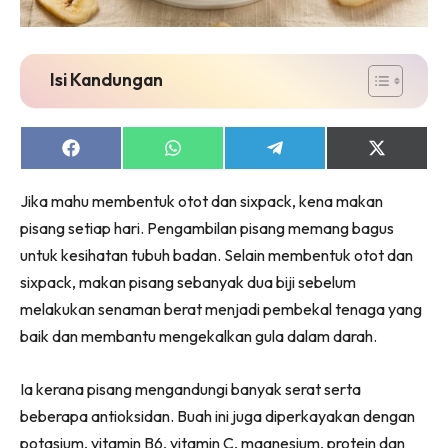
Isi Kandungan
Share
Share
Share
Share
on
on
on
on
Facebook
WhatsApp
Telegram
X
Jika mahu membentuk otot dan sixpack, kena makan
(Twitter)
pisang setiap hari. Pengambilan pisang memang bagus
untuk kesihatan tubuh badan. Selain membentuk otot dan
sixpack, makan pisang sebanyak dua biji sebelum
melakukan senaman berat menjadi pembekal tenaga yang
baik dan membantu mengekalkan gula dalam darah.
Ia kerana pisang mengandungi banyak serat serta
beberapa antioksidan. Buah ini juga diperkayakan dengan
potasium, vitamin B6, vitamin C, magnesium, protein dan