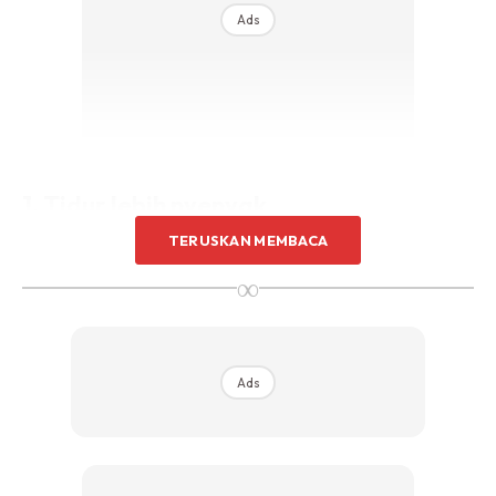
Ads
1. Tidur lebih nyenyak
TERUSKAN MEMBACA
Harus diakui bahawa pisang juga mempunyai nutrisi yang
∞
baik untuk kesihatan. Malah, nutrisi dalam pisang boleh
meningkatkan kualiti tidur dan membuatkan tidur anda jadi
lebih nyenyak.
Ads
2. Membentuk & memulihkan otot
Kandungan kalium dalam pisang juga boleh membantu
tubuh anda mengekalkan tahap pH yang tepat. Selain itu,