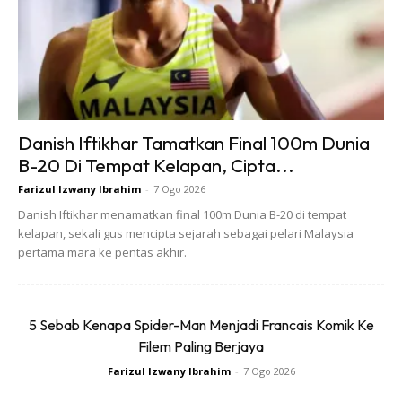
Menurut beberapa kajian, pengambilan pisang secara
teratur dapat mencegah kemurungan. Kajian juga
mendedahkan, rutin makan pisang juga boleh
meningkatkan mood anda.
Danish Iftikhar Tamatkan Final 100m Dunia
B-20 Di Tempat Kelapan, Cipta...
Farizul Izwany Ibrahim
-
7 Ogo 2026
Danish Iftikhar menamatkan final 100m Dunia B-20 di tempat
Ads
kelapan, sekali gus mencipta sejarah sebagai pelari Malaysia
pertama mara ke pentas akhir.
5 Sebab Kenapa Spider-Man Menjadi Francais Komik Ke
Filem Paling Berjaya
4. Mengecilkan pinggang
Farizul Izwany Ibrahim
-
7 Ogo 2026