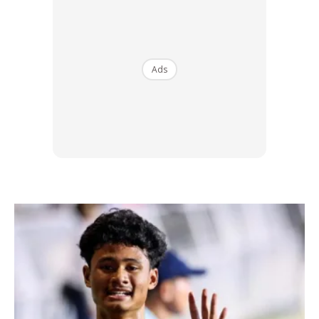
kalium dalam pisang juga dapat membantu anda untuk
membentuk otot dan memulihkan otot lebih cepat setelah
sesi latihan.
Ads
Ads
3. Mencegah kemurungan