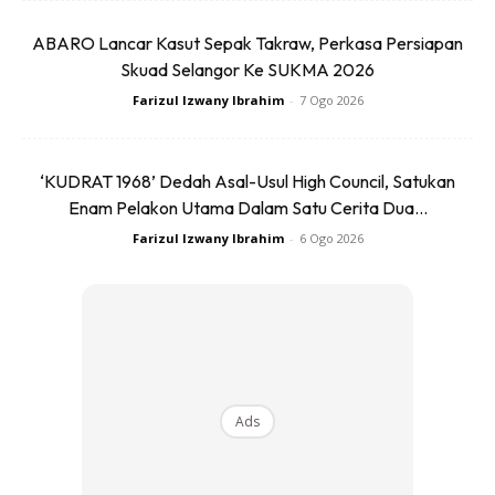
Bagi anda yang sedang berdiet, dapatkan manfaat
daripada buah pisang. Buah pisang mengandungi kalori
ABARO Lancar Kasut Sepak Takraw, Perkasa Persiapan
Skuad Selangor Ke SUKMA 2026
yang rendah dan kaya dengan nutrisi yang diperlukan tubuh
sehingga menjadikannya ia sumber suplemen yang ideal
Farizul Izwany Ibrahim
-
7 Ogo 2026
bagi anda yang ingin mengecilkan pinggang.
‘KUDRAT 1968’ Dedah Asal-Usul High Council, Satukan
Anda mungkin berminat dengan
Enam Pelakon Utama Dalam Satu Cerita Dua...
Farizul Izwany Ibrahim
-
6 Ogo 2026
Ads
SHOPEE MY
SHOPEE MY
CENDAWAN RANGUP BY
[500g – 1kg] Frozen Halal
HERO CHEF
Dimsum / Dimsum Sejuk