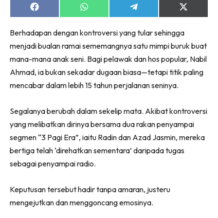
Share
Share
Share
Share
on
on
on
on
Facebook
WhatsApp
Telegram
X
Berhadapan dengan kontroversi yang tular sehingga
(Twitter)
menjadi bualan ramai sememangnya satu mimpi buruk buat
mana-mana anak seni. Bagi pelawak dan hos popular, Nabil
Ahmad, ia bukan sekadar dugaan biasa—tetapi titik paling
mencabar dalam lebih 15 tahun perjalanan seninya.
Segalanya berubah dalam sekelip mata. Akibat kontroversi
yang melibatkan dirinya bersama dua rakan penyampai
segmen “3 Pagi Era”, iaitu Radin dan Azad Jasmin, mereka
bertiga telah ‘direhatkan sementara’ daripada tugas
sebagai penyampai radio.
Keputusan tersebut hadir tanpa amaran, justeru
mengejutkan dan menggoncang emosinya.