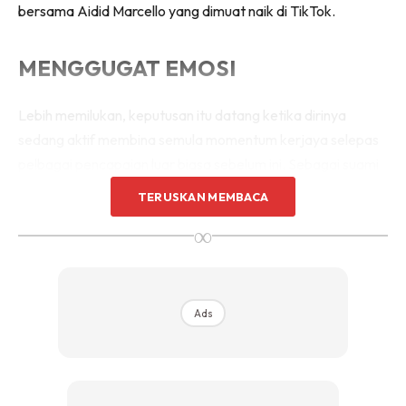
bersama Aidid Marcello yang dimuat naik di TikTok.
MENGGUGAT EMOSI
Lebih memilukan, keputusan itu datang ketika dirinya
sedang aktif membina semula momentum kerjaya selepas
pelbagai pencapaian luar biasa sebelum ini. Sebagai suami
dan bapa kepada tiga orang cahaya mata, kejadian ini
TERUSKAN MEMBACA
benar-benar menggugat kestabilan emosinya.
∞
Ads
Ads