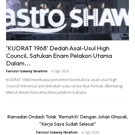
Bagi Nabil, impaknya bukan sekadar pada nama atau
reputasi, malah turut menjejaskan perancangan hidup yang
telah lama disusun rapi demi masa depan anak-anaknya.
‘KUDRAT 1968’ Dedah Asal-Usul High
Council, Satukan Enam Pelakon Utama
“Segala perancangan untuk anak-anak, pendidikan
Dalam...
mereka, semuanya bergantung kepada kerjaya saya. Bila
Farizul Izwany Ibrahim
-
6 Ogo 2026
tiba-tiba terhenti, saya rasa kosong. Tiada pelan
KUDRAT 1968 membawa penonton kembali ke asal-usul High
sokongan,” kongsinya jujur.
Council menerusi pendekatan satu cerita dua format, dibintangi
Mierul Aiman bersama lima pelakon baharu.
Namun begitu, dalam kegetiran, masih ada ruang untuk
muhasabah diri. Dalam satu laporan media tempatan, Nabil
menyifatkan tempoh ‘direhatkan’ itu sebagai satu
Ramadan Ondash Tolak ‘Rematch’ Dengan Johan Ghazali,
“percutian yang menginsafkan”. Ia membuka ruang
“Kerja Saya Sudah Selesai”
untuknya mendekatkan diri dengan masjid, mengukuhkan
Farizul Izwany Ibrahim
-
6 Ogo 2026