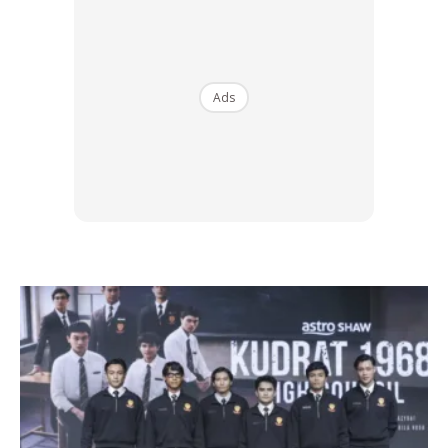
Ads
“Saya tak pernah tidak bekerja, kalau cuti pun sebab pergi
umrah atau bercuti. Tapi kali ini, saya memang sedang
bekerja dan perlukan kerja itu. Anak-anak sedang
membesar, bila dapat surat macam itu, mental saya jatuh.
Rasa macam tak percaya,” ujarnya.