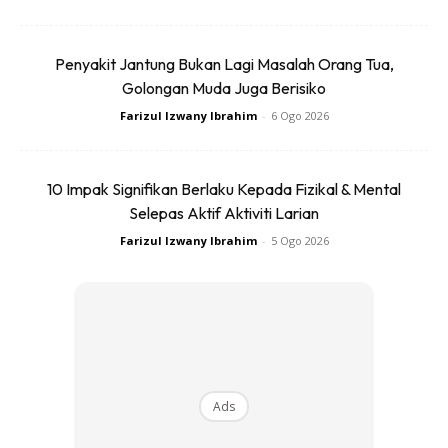
hubungan dengan keluarga, dan merenung kembali
perjalanan hidupnya.
Penyakit Jantung Bukan Lagi Masalah Orang Tua,
Golongan Muda Juga Berisiko
Farizul Izwany Ibrahim
-
6 Ogo 2026
10 Impak Signifikan Berlaku Kepada Fizikal & Mental
Ads
Selepas Aktif Aktiviti Larian
Farizul Izwany Ibrahim
-
5 Ogo 2026
“Awal-awal trauma sikit tapi lama-lama, kita nampak ada
kebaikan. Saya, Radin dan Azad banyak berbual dan saling
Ads
memberi semangat. Isteri dan anak-anak pun jadi sumber
ketenangan saya.”