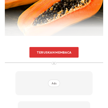
TERUSKAN MEMBACA
Betik sebagai fungi
∞
pencernaan
Ads
Betik mengandungi papain enzim protein yang boleh