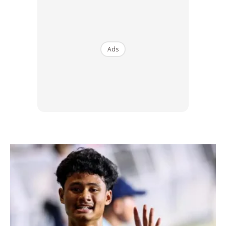
mencerna protein. Papain boleh menghancurkan serat
protein dan boleh membantu penghadaman. Papain lebih
banyak terdapat pada betik yang masih belum masak
Ads
sepenuhnya.
Papain digunakan sebagai makanan
tambahan untuk memperoleh enzim pencernaan, serta
ramuan makanan berdaging. Papain juga digunakan untuk
merawat beberapa penyakit, seperti senak dan cirit-birit
kronik.