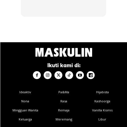
kolesterol
Betik adalah sumber lycopene yang baik. Lycopene adalah
antioksidan yang membantu menghalang kolesterol
daripada mengoksida. Kolesterol teroksidasi menyumbang
kepada penyempitan arteri. Kolesterol LDL yang beredar
Ikuti kami di:
dalam darah terdedah kepada pengoksidaan.
Terdapat
1828 mikrogram lycopene dalam 100 gram betik
berbanding dengan 3041 mikrogram dalam 100 gram
tomato yang dimasak. Tetapi lycopene dalam betik lebih
Ideaktiv
Pa&Ma
Hijabista
banyak bioavailable daripada tomato.
Nona
Rasa
Kashoorga
Mingguan Wanita
Remaja
Vanilla Kismis
Keluarga
Meremang
Libur