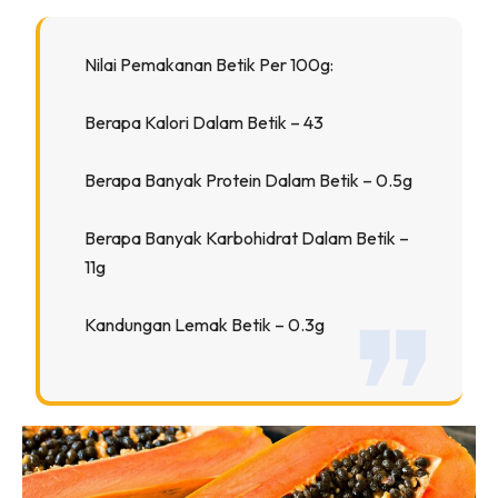
Nilai Pemakanan Betik Per 100g:
Berapa Kalori Dalam Betik – 43
Berapa Banyak Protein Dalam Betik – 0.5g
Berapa Banyak Karbohidrat Dalam Betik –
11g
Kandungan Lemak Betik – 0.3g