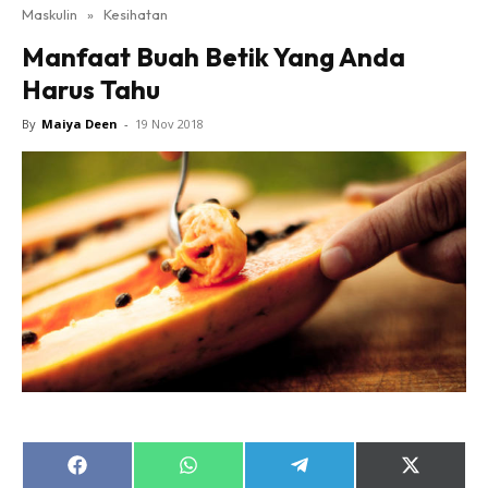
Maskulin
»
Kesihatan
Manfaat Buah Betik Yang Anda
Harus Tahu
By
Maiya Deen
-
19 Nov 2018
Share
Share
Share
Share