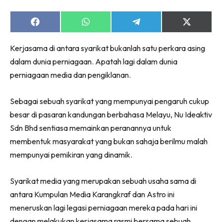
Share
Share
Share
Share
on
on
on
on
Facebook
WhatsApp
Telegram
X
Kerjasama di antara syarikat bukanlah satu perkara asing
(Twitter)
dalam dunia perniagaan. Apatah lagi dalam dunia
perniagaan media dan pengiklanan.
Sebagai sebuah syarikat yang mempunyai pengaruh cukup
besar di pasaran kandungan berbahasa Melayu, Nu Ideaktiv
Sdn Bhd sentiasa memainkan peranannya untuk
membentuk masyarakat yang bukan sahaja berilmu malah
mempunyai pemikiran yang dinamik.
Syarikat media yang merupakan sebuah usaha sama di
antara Kumpulan Media Karangkraf dan Astro ini
meneruskan lagi legasi perniagaan mereka pada hari ini
dengan melakukan kerjasama rasmi bersama sebuah