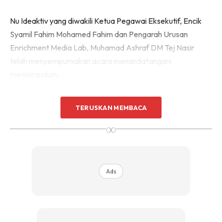
Nu Ideaktiv yang diwakili Ketua Pegawai Eksekutif, Encik
Syamil Fahim Mohamed Fahim dan Pengarah Urusan
Enrichment Media Lab, Muhamad Ashraf DM Tej Nasir
telah menyempurnakan acara menandatangani
memorandum.
TERUSKAN MEMBACA
∞
Ads