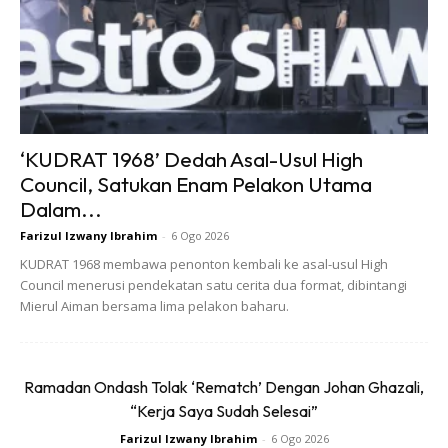
RAKAN PAKAR MEDIA
Menerusi kerjasama ini, Enrichment Media Lab akan
bertindak sebagai rakan pakar media yang menyediakan
perkhidmatan dan perundingan untuk pakej pemasaran
serta pengiklanan eksklusif bagi segmen PKS dalam industri
‘KUDRAT 1968’ Dedah Asal-Usul High
Council, Satukan Enam Pelakon Utama
kecantikan, kesihatan, makanan dan minuman, pakaian,
Dalam...
perabot, pendidikan dan bimbingan.
Farizul Izwany Ibrahim
-
6 Ogo 2026
KUDRAT 1968 membawa penonton kembali ke asal-usul High
Council menerusi pendekatan satu cerita dua format, dibintangi
Mierul Aiman bersama lima pelakon baharu.
Ramadan Ondash Tolak ‘Rematch’ Dengan Johan Ghazali,
“Kerja Saya Sudah Selesai”
Farizul Izwany Ibrahim
-
6 Ogo 2026