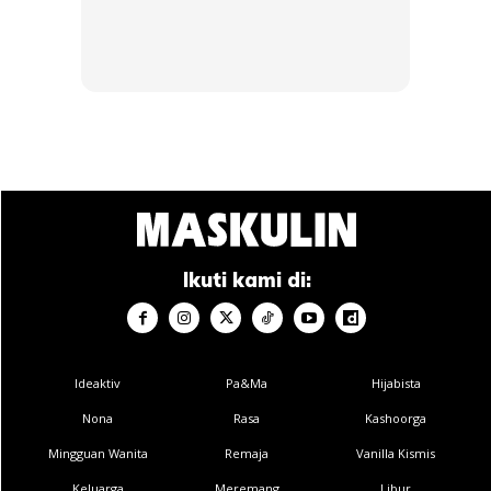
tentang nama pakaian tersebut, asal-usulnya serta jenama
di sebaliknya.
Ads
Ikuti kami di:
Ideaktiv
Pa&Ma
Hijabista
Secara tidak langsung, ia menjadi promosi budaya yang
Nona
Rasa
Kashoorga
sangat efektif.
Mingguan Wanita
Remaja
Vanilla Kismis
Keluarga
Meremang
Libur