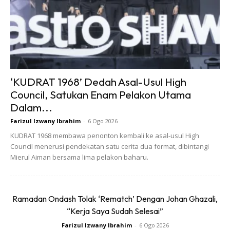
penampilan Superbon berada dalam keadaan sempurna.
Kehadirannya pada acara ini menunjukkan komitmen
jenama tersebut dalam mengangkat martabat pakaian
tradisi Malaysia pada peringkat global.
‘KUDRAT 1968’ Dedah Asal-Usul High
Council, Satukan Enam Pelakon Utama
Dalam...
Farizul Izwany Ibrahim
-
6 Ogo 2026
KUDRAT 1968 membawa penonton kembali ke asal-usul High
Council menerusi pendekatan satu cerita dua format, dibintangi
Mierul Aiman bersama lima pelakon baharu.
Ramadan Ondash Tolak ‘Rematch’ Dengan Johan Ghazali,
“Kerja Saya Sudah Selesai”
ONE 173 Angkat Budaya Malaysia
Farizul Izwany Ibrahim
-
6 Ogo 2026