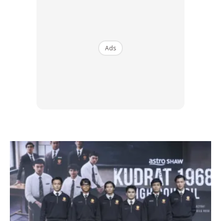
memberikan impak luar biasa, sekali gus menunjukkan
bagaimana fesyen Malaysia mampu menembusi arena
antarabangsa.
Ads
Ads
Lebih menarik, pengasas Elrah Exclusive, El Azman, turut
berada di Jepun bagi memastikan setiap butiran