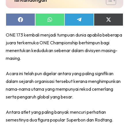
Share
Share
Share
Share
on
on
on
on
Facebook
WhatsApp
Telegram
X
ONE 173 kembali menjadi tumpuan dunia apabila beberapa
(Twitter)
juara terkemuka ONE Championship berhimpun bagi
menentukan kedudukan sebenar dalam divisyen masing-
masing.
Acara ini telah pun digelar antara yang paling signifikan
dalam sejarah organisasi tersebut kerana menghimpunkan
nama-nama utama yang mempunyai rekod cemerlang
serta pengaruh global yang besar.
Antara atlet yang paling banyak mencuri perhatian
semestinya dua figura popular Superbon dan Rodtang.