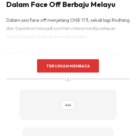
Dalam Face Off Berbaju Melayu
Dalam sesi face off menjelang ONE 173, sekali lagi Rodtang
dan Superbon menjadi sorotan utama media selepas
mereka tampil lengkap berbaju melayu.
Penampilan tersebut bukan sahaja mengejutkan pihak
media antarabangsa, malah mencetuskan perbualan
TERUSKAN MEMBACA
hangat dalam kalangan peminat kerana ia membawa
∞
elemen budaya Malaysia ke pentas global.
Pakaian tradisi itu adalah keluaran jenama tempatan, Elrah
Exclusive, yang semakin mendapat perhatian kerana
Ads
keberaniannya menampilkan reka bentuk moden
berasaskan busana tradisional lelaki.
Kehadiran dua juara dunia dengan baju melayu lengkap