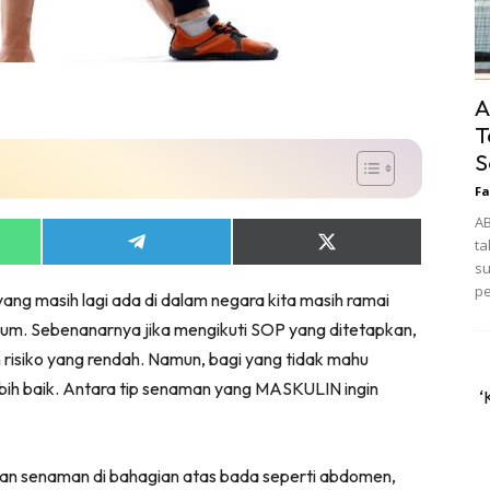
A
T
S
Fa
A
ta
Share
Share
on
on
su
App
Telegram
X
pe
ang masih lagi ada di dalam negara kita masih ramai
(Twitter)
asium. Sebenanarnya jika mengikuti SOP yang ditetapkan,
 risiko yang rendah. Namun, bagi yang tidak mahu
bih baik. Antara tip senaman yang MASKULIN ingin
‘
kan senaman di bahagian atas bada seperti abdomen,