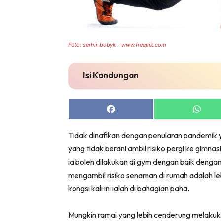
Foto: serhii_bobyk - www.freepik.com
Isi Kandungan
Share
Share
on
on
Facebook
Whats
Tidak dinafikan dengan penularan pandemik y
yang tidak berani ambil risiko pergi ke gimn
ia boleh dilakukan di gym dengan baik dengan
mengambil risiko senaman di rumah adalah le
kongsi kali ini ialah di bahagian paha.
Mungkin ramai yang lebih cenderung melaku