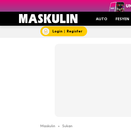
AUTO
FESYEN
Login
|
Register
Maskulin
»
Sukan