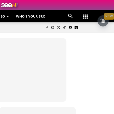
DEO
WHO’S YOUR BRO
NEW
olisi Privasi