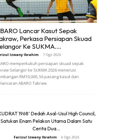
BARO Lancar Kasut Sepak
akraw, Perkasa Persiapan Skuad
elangor Ke SUKMA...
rizul Izwany Ibrahim
-
7 Ogo 2026
BARO memperkukuh persiapan skuad sepak
kraw Selangor ke SUKMA 2026 menerusi
mbangan RM10,000, 56 pasang kasut dan
lancaran ABARO Takraw.
KUDRAT 1968’ Dedah Asal-Usul High Council,
Satukan Enam Pelakon Utama Dalam Satu
Cerita Dua...
Farizul Izwany Ibrahim
-
6 Ogo 2026