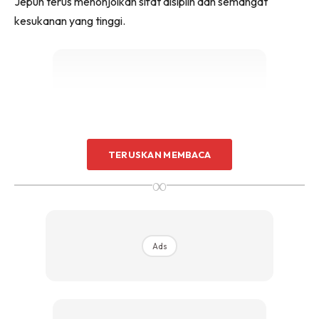
Jepun terus menonjolkan sifat disiplin dan semangat
kesukanan yang tinggi.
Ads
TERUSKAN MEMBACA
∞
Ads