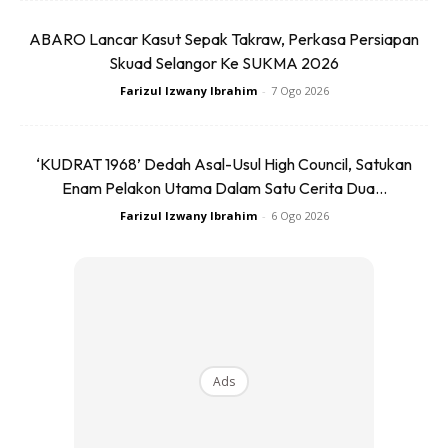
ABARO Lancar Kasut Sepak Takraw, Perkasa Persiapan
Skuad Selangor Ke SUKMA 2026
Ads
Farizul Izwany Ibrahim
-
7 Ogo 2026
‘KUDRAT 1968’ Dedah Asal-Usul High Council, Satukan
Enam Pelakon Utama Dalam Satu Cerita Dua...
Farizul Izwany Ibrahim
-
6 Ogo 2026
Sebenarnya ini bukanlah kali pertama mereka melakukan
perkara yang cukup menyentuh perasaan ini. Selepas
kemenangan menentang Jerman juga mereka turut
meninggalkan nota yang lebih kurang sama.
Ads