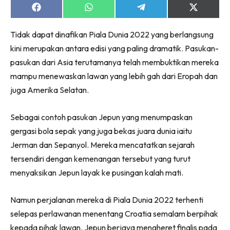
Share
Share
Share
Share
on
on
on
on
Facebook
WhatsApp
Telegram
X
Tidak dapat dinafikan Piala Dunia 2022 yang berlangsung
(Twitter)
kini merupakan antara edisi yang paling dramatik. Pasukan-
pasukan dari Asia terutamanya telah membuktikan mereka
mampu menewaskan lawan yang lebih gah dari Eropah dan
juga Amerika Selatan.
Sebagai contoh pasukan Jepun yang menumpaskan
gergasi bola sepak yang juga bekas juara dunia iaitu
Jerman dan Sepanyol. Mereka mencatatkan sejarah
tersendiri dengan kemenangan tersebut yang turut
menyaksikan Jepun layak ke pusingan kalah mati.
Namun perjalanan mereka di Piala Dunia 2022 terhenti
selepas perlawanan menentang Croatia semalam berpihak
kepada pihak lawan. Jepun berjaya mengheret finalis pada