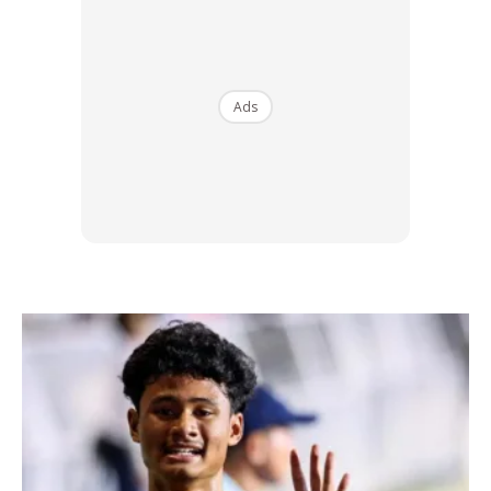
Ads
Terbaru telah tular di mana skuad Samurai Biru tersebut
meninggalkan bilik persalinan di Stadium Al Janoub dengan
momen yang cukup menarik. Selain keadaan bilik persalinan
yang sangat bersih pasukan Jepun turut meninggalkan nota
terima kasih berserta origami istimewa sebagai hadiah
kepada penganjur.