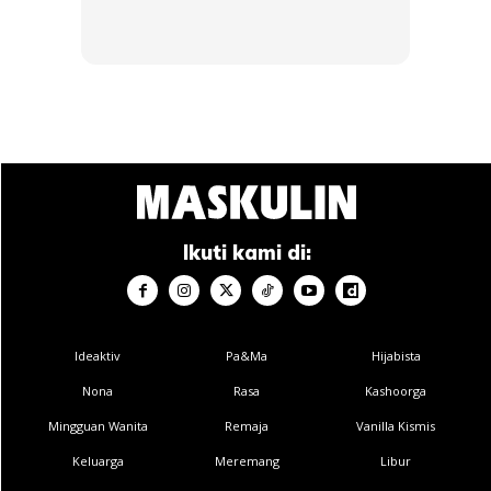
Anda mungkin berminat dengan
Ikuti kami di:
Ideaktiv
Pa&Ma
Hijabista
Nona
Rasa
Kashoorga
Mingguan Wanita
Remaja
Vanilla Kismis
SHOPEE MY
SHOPEE MY
[20 Pek] Carina Tisu
Daim Minis Caramel
Keluarga
Meremang
Libur
Gantung Viral 4Ply
Chocolate 200g Halal