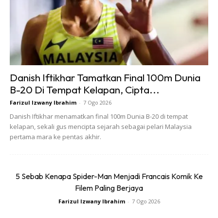
2. Simpan Asb
Sama mcm kat atas. Aku potong rm200 setiap bulan. One
thing pasal asb ni nak keluarkan susah so aku mmg x pernah
kacau duit ni. Asb ni pon aku selalu lupa aku ada savings. So
Danish Iftikhar Tamatkan Final 100m Dunia
dekat tabung haji dgn asb ni je. Setahun aku dah ada
B-20 Di Tempat Kelapan, Cipta...
rm9600 untuk each account. Aku dah kerja almost 4 years.
Farizul Izwany Ibrahim
-
7 Ogo 2026
So boleh kira sendiri laa kan.
Danish Iftikhar menamatkan final 100m Dunia B-20 di tempat
kelapan, sekali gus mencipta sejarah sebagai pelari Malaysia
pertama mara ke pentas akhir.
5 Sebab Kenapa Spider-Man Menjadi Francais Komik Ke
Filem Paling Berjaya
Ads
Farizul Izwany Ibrahim
-
7 Ogo 2026