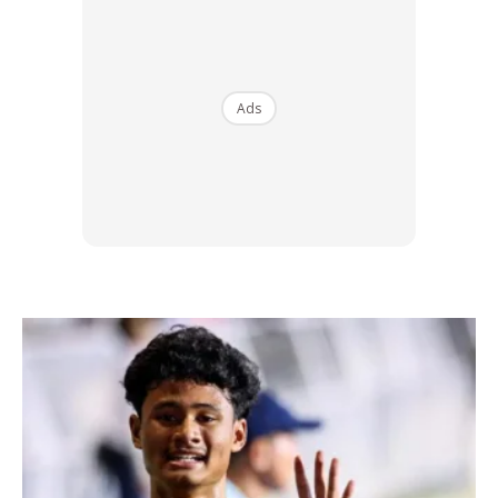
Caranya:
Ads
1. Simpanan di Tabung Haji
Aku memang potong tabung haji. Masa aku mula kerja aku
dah daftar untuk potong rm200 tetiap bulan dan aku tak
pernah kacau. Sekarang ni dalam tabung haji aku dah cukup
untuk pergi haji. Tunggu queue je. Tolong doakan ada rezeki
aku tahun depan. Nak buat rayuan. Aku buat cam ni sebab
nak tak nak duit tu akan dipotong jugak. So aku xde la rasa
cam berat nak simpan dan selalunya aku lupa yg aku ada
potong untuk tabung haji ni.