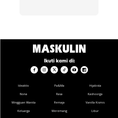
4. Kerja Overtime
Ikuti kami di:
Bila aku terpaksa Overtime kt kerja. Duit overtime tu aku
akan masukkan kt bank islam. Tu jadi Savings aku. Aku nak g
travel ke nak beli apa ke semua aku pakai duit tu.
Ideaktiv
Pa&Ma
Hijabista
Nona
Rasa
Kashoorga
Mingguan Wanita
Remaja
Vanilla Kismis
Keluarga
Meremang
Libur