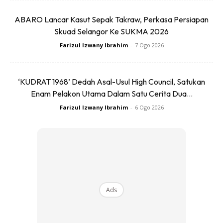
ABARO Lancar Kasut Sepak Takraw, Perkasa Persiapan
Skuad Selangor Ke SUKMA 2026
Farizul Izwany Ibrahim
-
7 Ogo 2026
‘KUDRAT 1968’ Dedah Asal-Usul High Council, Satukan
3. Kwsp
Enam Pelakon Utama Dalam Satu Cerita Dua...
Farizul Izwany Ibrahim
-
6 Ogo 2026
Aku xpernah kacau sampai la aku nak bayar duit
downpayment rumah aku. Baru la aku keluarkan dan
gunakan 3/4 duit kwsp aku tu. Sekarang ni akaun kwsp aku
dah kosong la sebab baru keluarkan. Kat sini aku dah save
banyak sebab aku x kacau duit savings aku tu.
Ads