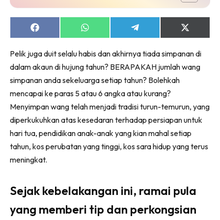
Share
Share
Share
Share
on
on
on
on
Facebook
WhatsApp
Telegram
X
Pelik juga duit selalu habis dan akhirnya tiada simpanan di
(Twitter)
dalam akaun di hujung tahun? BERAPAKAH jumlah wang
simpanan anda sekeluarga setiap tahun? Bolehkah
mencapai ke paras 5 atau 6 angka atau kurang?
Menyimpan wang telah menjadi tradisi turun-temurun, yang
diperkukuhkan atas kesedaran terhadap persiapan untuk
hari tua, pendidikan anak-anak yang kian mahal setiap
tahun, kos perubatan yang tinggi, kos sara hidup yang terus
meningkat.
Sejak kebelakangan ini, ramai pula
yang memberi tip dan perkongsian