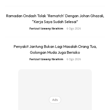
Ramadan Ondash Tolak ‘Rematch’ Dengan Johan Ghazali,
“Kerja Saya Sudah Selesai”
Farizul Izwany Ibrahim
-
6 Ogo 2026
Penyakit Jantung Bukan Lagi Masalah Orang Tua,
Menerusi episod ini juga Pekin turut berkongsi tentang
Golongan Muda Juga Berisiko
spesifikasinya dan mencertiakan pengalamannya
Farizul Izwany Ibrahim
-
6 Ogo 2026
bagaimana dia ‘membikin’ kereta ini dari tak ada apa
kepada sebuah entiti auto yang cukup mantap.
Penggambaran yang dilakukan di Litar Antarabangsa
Sepang ini juga turut menonjolkan Pekin dan Remy ‘test
power’ kemantapan enjin yang Volkswagen Golf R32 MK5.
Ads
Namun ada perkara agak mencuitkan hati berlaku.