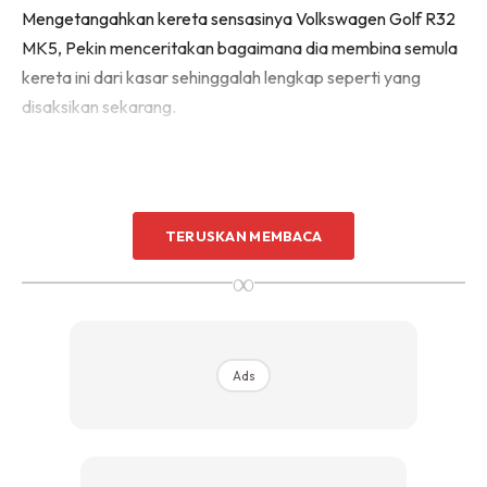
Mengetangahkan kereta sensasinya Volkswagen Golf R32
MK5, Pekin menceritakan bagaimana dia membina semula
kereta ini dari kasar sehinggalah lengkap seperti yang
disaksikan sekarang.
TERUSKAN MEMBACA
∞
Ads
Ads
KERETA RARE