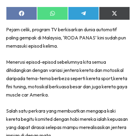
Share
Share
Share
Share
on
on
on
on
Facebook
WhatsApp
Telegram
X
Pejam celik, program TV berkisarkan dunia automotif
(Twitter)
paling gempak di Malaysia, ‘RODA PANAS’ kini sudah pun
memasuki episod kelima.
Menerusi episod-episod sebelumnya kita semua
dihidangkan dengan variasi jentera kereta dan motosikal
daripada tema-tema berbeza seperti kereta sport,kereta
fini tuning, motosikal berkuasa besar dan juga kereta gaya
muscle car Amerika.
Salah satu perkara yang membuatkan mengapa kaki
kereta begitu komited dengan hobi mereka ialah kepuasan
yang dapat dirasai selepas mampu merealisasikan jentera
impian di depan mata.