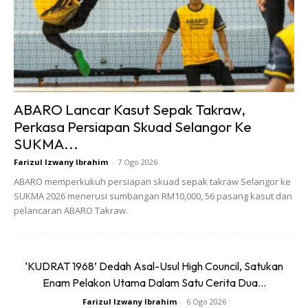
terdapat di Malaysia. Dan elemen ‘rare’ itulah yang
membuatkan Pekin lebih sayang dan teruja dengan kereta
dari jenama asal Jerman miliknya itu.
ABARO Lancar Kasut Sepak Takraw,
Perkasa Persiapan Skuad Selangor Ke
SUKMA...
Ads
Farizul Izwany Ibrahim
-
7 Ogo 2026
ABARO memperkukuh persiapan skuad sepak takraw Selangor ke
SUKMA 2026 menerusi sumbangan RM10,000, 56 pasang kasut dan
pelancaran ABARO Takraw.
‘KUDRAT 1968’ Dedah Asal-Usul High Council, Satukan
Enam Pelakon Utama Dalam Satu Cerita Dua...
Farizul Izwany Ibrahim
-
6 Ogo 2026