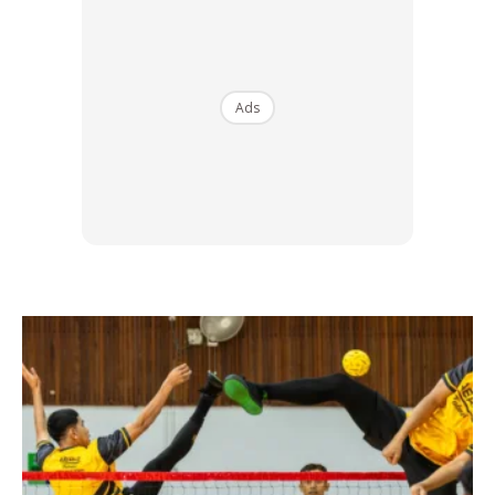
“Masa aku beli kereta ni masa tu kereta ni dah rosak.
Kereta yang tak ada apa. Tak boleh jalan, enjin teruk, gear
box kong,” jelas Pekin kepada Remy.
Ads
Paling menarik, Pekin turut berkongsi bahawa model
modifikasi seperti keretanya tidak sampai 10 unit sahaja