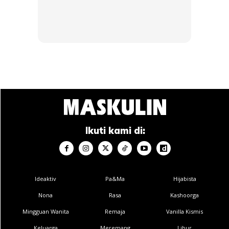
Ads
Ikuti kami di:
Ideaktiv
Pa&Ma
Hijabista
Nona
Rasa
Kashoorga
Mingguan Wanita
Remaja
Vanilla Kismis
Keluarga
Meremang
Libur