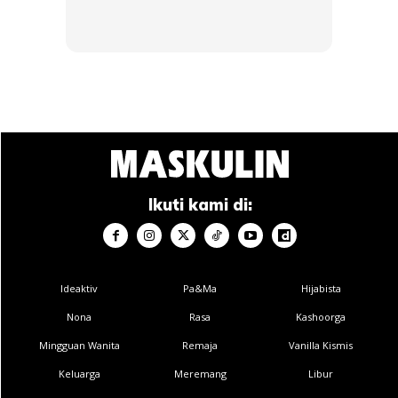
Ads
<center
Ikuti kami di:
Ideaktiv
Pa&Ma
Hijabista
Nona
Rasa
Kashoorga
Mingguan Wanita
Remaja
Vanilla Kismis
Keluarga
Meremang
Libur