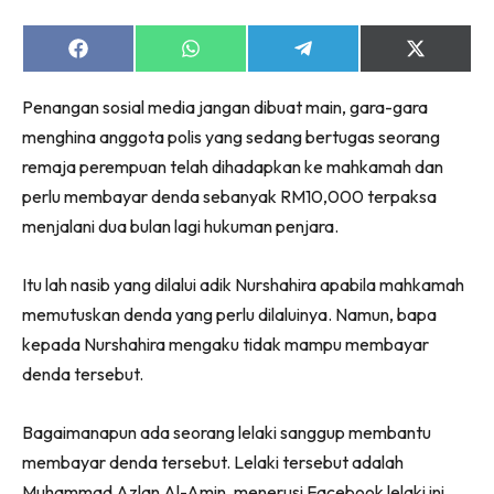
Share
Share
Share
Share
on
on
on
on
Facebook
WhatsApp
Telegram
X
Penangan sosial media jangan dibuat main, gara-gara
(Twitter)
menghina anggota polis yang sedang bertugas seorang
remaja perempuan telah dihadapkan ke mahkamah dan
perlu membayar denda sebanyak RM10,000 terpaksa
menjalani dua bulan lagi hukuman penjara.
Itu lah nasib yang dilalui adik Nurshahira apabila mahkamah
memutuskan denda yang perlu dilaluinya. Namun, bapa
kepada Nurshahira mengaku tidak mampu membayar
denda tersebut.
Bagaimanapun ada seorang lelaki sanggup membantu
membayar denda tersebut. Lelaki tersebut adalah
Muhammad Azlan Al-Amin, menerusi Facebook lelaki ini