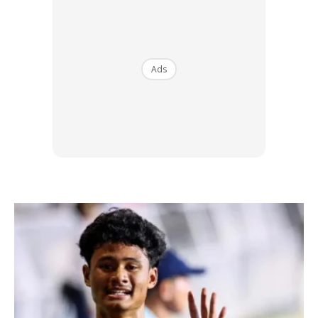
Ads
Ads
Namun semangat yang dibawa Azlan, tidak terhenti di situ.
Dia berjanji akan berusaha sedaya membatu gadis itu
bebas dari hukuman.